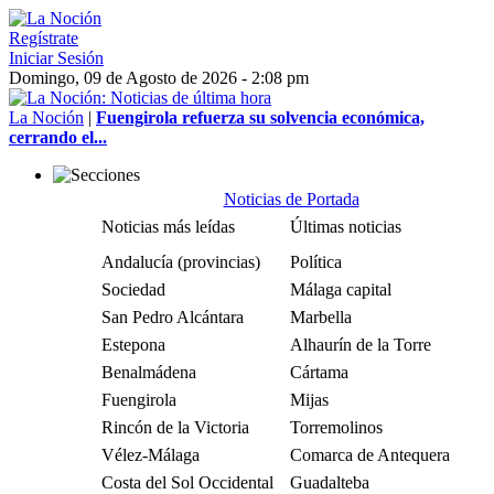
Regístrate
Iniciar Sesión
Domingo, 09 de Agosto de 2026 - 2:08 pm
La Noción
|
Fuengirola refuerza su solvencia económica,
cerrando el...
Noticias de Portada
Noticias más leídas
Últimas noticias
Andalucía (provincias)
Política
Sociedad
Málaga capital
San Pedro Alcántara
Marbella
Estepona
Alhaurín de la Torre
Benalmádena
Cártama
Fuengirola
Mijas
Rincón de la Victoria
Torremolinos
Vélez-Málaga
Comarca de Antequera
Costa del Sol Occidental
Guadalteba