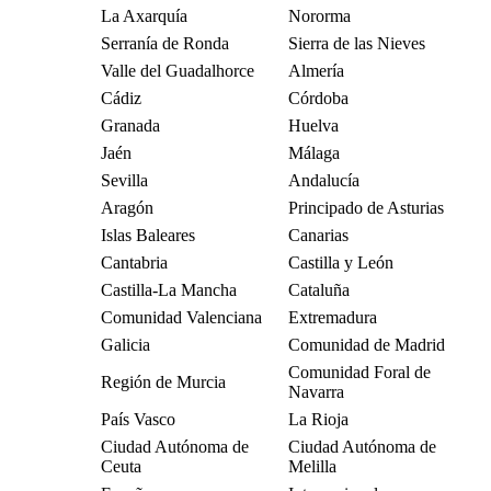
La Axarquía
Nororma
Serranía de Ronda
Sierra de las Nieves
Valle del Guadalhorce
Almería
Cádiz
Córdoba
Granada
Huelva
Jaén
Málaga
Sevilla
Andalucía
Aragón
Principado de Asturias
Islas Baleares
Canarias
Cantabria
Castilla y León
Castilla-La Mancha
Cataluña
Comunidad Valenciana
Extremadura
Galicia
Comunidad de Madrid
Comunidad Foral de
Región de Murcia
Navarra
País Vasco
La Rioja
Ciudad Autónoma de
Ciudad Autónoma de
Ceuta
Melilla