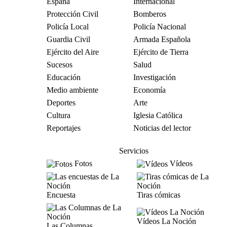
España
Internacional
Protección Civil
Bomberos
Policía Local
Policía Nacional
Guardia Civil
Armada Española
Ejército del Aire
Ejército de Tierra
Sucesos
Salud
Educación
Investigación
Medio ambiente
Economía
Deportes
Arte
Cultura
Iglesia Católica
Reportajes
Noticias del lector
Servicios
Fotos
Vídeos
Encuesta
Tiras cómicas
Vídeos La Noción
Las Columnas