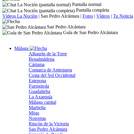
Pantalla normal
Pantalla completa
Vídeos La Noción
|
San Pedro Alcántara
|
Fotos
|
Vídeos
|
Tu Noticia
San Pedro Alcántara
Guía de San Pedro Alcántara
Málaga
Alhaurín de la Torre
Benalmádena
Cártama
Comarca de Antequera
Costa del Sol Occidental
Estepona
Fuengirola
Guadalteba
La Axarquía
Málaga capital
Marbella
Mijas
Nororma
Rincón de la Victoria
San Pedro Alcántara