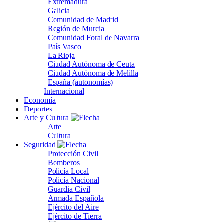
Extremadura
Galicia
Comunidad de Madrid
Región de Murcia
Comunidad Foral de Navarra
País Vasco
La Rioja
Ciudad Autónoma de Ceuta
Ciudad Autónoma de Melilla
España (autonomías)
Internacional
Economía
Deportes
Arte y Cultura
Arte
Cultura
Seguridad
Protección Civil
Bomberos
Policía Local
Policía Nacional
Guardia Civil
Armada Española
Ejército del Aire
Ejército de Tierra