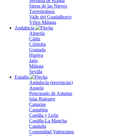
Serranía de Ronda
Sierra de las Nieves
Torremolinos
Valle del Guadalhorce
Vélez-Málaga
Andalucía
Almería
Cádiz
Córdoba
Granada
Huelva
Jaén
Málaga
Sevilla
España
Andalucía (provincias)
Aragón
Principado de Asturias
Islas Baleares
Canarias
Cantabria
Castilla y León
Castilla-La Mancha
Cataluña
Comunidad Valenciana