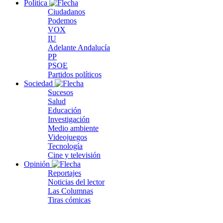
Política
Ciudadanos
Podemos
VOX
IU
Adelante Andalucía
PP
PSOE
Partidos políticos
Sociedad
Sucesos
Salud
Educación
Investigación
Medio ambiente
Videojuegos
Tecnología
Cine y televisión
Opinión
Reportajes
Noticias del lector
Las Columnas
Tiras cómicas