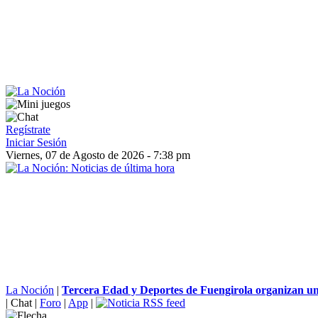
Regístrate
Iniciar Sesión
Viernes, 07 de Agosto de 2026 - 7:38 pm
La Noción
|
Tercera Edad y Deportes de Fuengirola organizan un
|
Chat
|
Foro
|
App
|