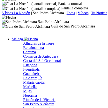
Pantalla normal
Pantalla completa
Vídeos La Noción
|
San Pedro Alcántara
|
Fotos
|
Vídeos
|
Tu Noticia
San Pedro Alcántara
Guía de San Pedro Alcántara
Málaga
Alhaurín de la Torre
Benalmádena
Cártama
Comarca de Antequera
Costa del Sol Occidental
Estepona
Fuengirola
Guadalteba
La Axarquía
Málaga capital
Marbella
Mijas
Nororma
Rincón de la Victoria
San Pedro Alcántara