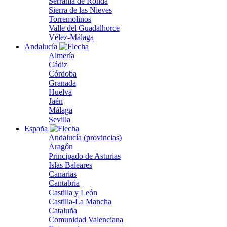
Serranía de Ronda
Sierra de las Nieves
Torremolinos
Valle del Guadalhorce
Vélez-Málaga
Andalucía
Almería
Cádiz
Córdoba
Granada
Huelva
Jaén
Málaga
Sevilla
España
Andalucía (provincias)
Aragón
Principado de Asturias
Islas Baleares
Canarias
Cantabria
Castilla y León
Castilla-La Mancha
Cataluña
Comunidad Valenciana