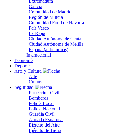
Extremadura
Galicia
Comunidad de Madrid
Región de Murcia
Comunidad Foral de Navarra
País Vasco
La Rioja
Ciudad Autónoma de Ceuta
Ciudad Autónoma de Melilla
España (autonomías)
Internacional
Economía
Deportes
Arte y Cultura
Arte
Cultura
Seguridad
Protección Civil
Bomberos
Policía Local
Policía Nacional
Guardia Civil
Armada Española
Ejército del Aire
Ejército de Tierra