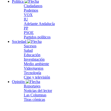
Política
Ciudadanos
Podemos
VOX
IU
Adelante Andalucía
PP
PSOE
Partidos políticos
Sociedad
Sucesos
Salud
Educación
Investigación
Medio ambiente
Videojuegos
Tecnología
Cine y televisión
Opinión
Reportajes
Noticias del lector
Las Columnas
Tiras cómicas