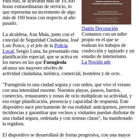
Para ello, se activarán más de 10.500
horas extraordinarias de servicio, lo
que representa un incremento de algo
más de 100 horas con respecto al año
pasado.
Dairín Decoración
Contamos con un taller
La alcaldesa, Ana Mula, junto con el
propio en el que se
concejal de Seguridad Ciudadana, José
realizan los trabajos de
Luis Ponce, y el jefe de la
Policía
confección y tapizado y un
Local
, Sergio Luna, ha presentado esta
estudio de interiorismo.
planificación especial, que se activa en
La Noción ads
los meses en los que
Fuengirola
alcanza sus mayores niveles de
actividad ciudadana, turística, comercial, hostelera y de ocio.
"Fuengirola es una ciudad segura y con orden, que vive el verano
con una intensidad enorme. Nuestras playas, paseos, barrios,
comercios, restaurantes y zonas de ocio multiplican su actividad, y
eso exige planificación, presencia y capacidad de respuesta. Este
dispositivo nace precisamente de esa realidad: anticiparnos, prevenir
incidencias y garantizar que vecinos y visitantes puedan disfrutar de
una ciudad segura, ordenada y con normas claras", ha manifestado
la regidora.
El dispositivo se desarrollará de forma progresiva, con una mayor