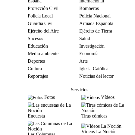
España
Internacional
Protección Civil
Bomberos
Policía Local
Policía Nacional
Guardia Civil
Armada Española
Ejército del Aire
Ejército de Tierra
Sucesos
Salud
Educación
Investigación
Medio ambiente
Economía
Deportes
Arte
Cultura
Iglesia Católica
Reportajes
Noticias del lector
Servicios
Fotos
Vídeos
Encuesta
Tiras cómicas
Vídeos La Noción
Las Columnas