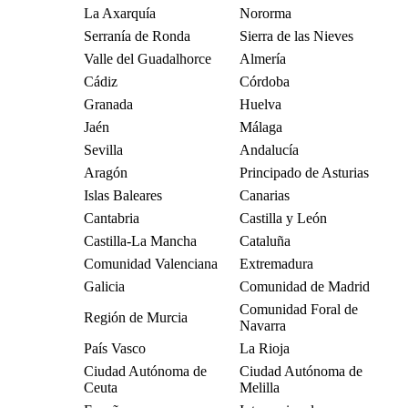
La Axarquía
Nororma
Serranía de Ronda
Sierra de las Nieves
Valle del Guadalhorce
Almería
Cádiz
Córdoba
Granada
Huelva
Jaén
Málaga
Sevilla
Andalucía
Aragón
Principado de Asturias
Islas Baleares
Canarias
Cantabria
Castilla y León
Castilla-La Mancha
Cataluña
Comunidad Valenciana
Extremadura
Galicia
Comunidad de Madrid
Comunidad Foral de
Región de Murcia
Navarra
País Vasco
La Rioja
Ciudad Autónoma de
Ciudad Autónoma de
Ceuta
Melilla