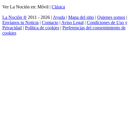
Ver La Noción en: Móvil |
Clásica
La Noción ®
2011 - 2026 |
Ayuda
|
Mapa del sitio
|
Quienes somos
|
Envíanos tu Noticia
|
Contacto
|
Aviso Legal
|
Condiciones de Uso y
Privacidad
|
Política de cookies
|
Preferencias del consentimiento de
cookies