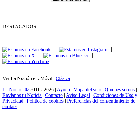
DESTACADOS
|
|
|
|
Ver La Noción en: Móvil |
Clásica
La Noción ®
2011 - 2026 |
Ayuda
|
Mapa del sitio
|
Quienes somos
|
Envíanos tu Noticia
|
Contacto
|
Aviso Legal
|
Condiciones de Uso y
Privacidad
|
Política de cookies
|
Preferencias del consentimiento de
cookies