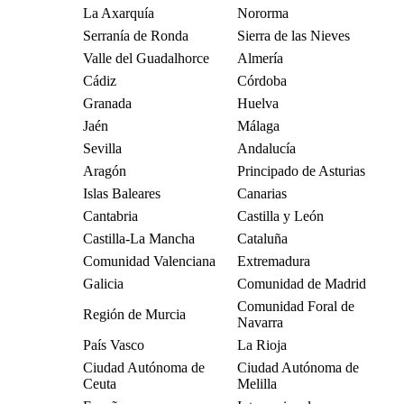
La Axarquía
Nororma
Serranía de Ronda
Sierra de las Nieves
Valle del Guadalhorce
Almería
Cádiz
Córdoba
Granada
Huelva
Jaén
Málaga
Sevilla
Andalucía
Aragón
Principado de Asturias
Islas Baleares
Canarias
Cantabria
Castilla y León
Castilla-La Mancha
Cataluña
Comunidad Valenciana
Extremadura
Galicia
Comunidad de Madrid
Comunidad Foral de
Región de Murcia
Navarra
País Vasco
La Rioja
Ciudad Autónoma de
Ciudad Autónoma de
Ceuta
Melilla