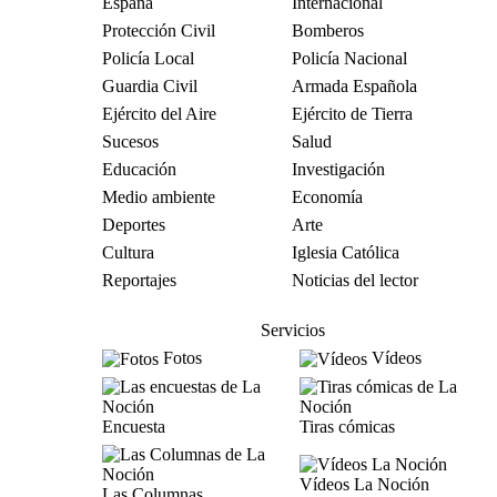
España
Internacional
Protección Civil
Bomberos
Policía Local
Policía Nacional
Guardia Civil
Armada Española
Ejército del Aire
Ejército de Tierra
Sucesos
Salud
Educación
Investigación
Medio ambiente
Economía
Deportes
Arte
Cultura
Iglesia Católica
Reportajes
Noticias del lector
Servicios
Fotos
Vídeos
Encuesta
Tiras cómicas
Vídeos La Noción
Las Columnas