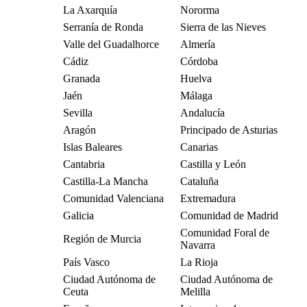
La Axarquía
Nororma
Serranía de Ronda
Sierra de las Nieves
Valle del Guadalhorce
Almería
Cádiz
Córdoba
Granada
Huelva
Jaén
Málaga
Sevilla
Andalucía
Aragón
Principado de Asturias
Islas Baleares
Canarias
Cantabria
Castilla y León
Castilla-La Mancha
Cataluña
Comunidad Valenciana
Extremadura
Galicia
Comunidad de Madrid
Comunidad Foral de
Región de Murcia
Navarra
País Vasco
La Rioja
Ciudad Autónoma de
Ciudad Autónoma de
Ceuta
Melilla