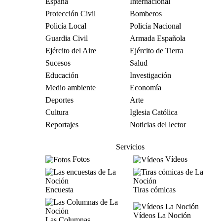
España
Internacional
Protección Civil
Bomberos
Policía Local
Policía Nacional
Guardia Civil
Armada Española
Ejército del Aire
Ejército de Tierra
Sucesos
Salud
Educación
Investigación
Medio ambiente
Economía
Deportes
Arte
Cultura
Iglesia Católica
Reportajes
Noticias del lector
Servicios
Fotos
Vídeos
Encuesta
Tiras cómicas
Vídeos La Noción
Las Columnas