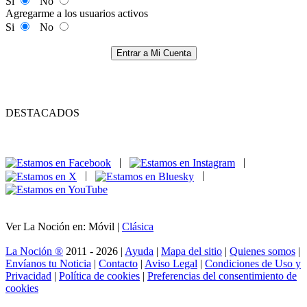
Si
No
Agregarme a los usuarios activos
Si
No
Entrar a Mi Cuenta
DESTACADOS
|
|
|
|
Ver La Noción en: Móvil |
Clásica
La Noción ®
2011 - 2026 |
Ayuda
|
Mapa del sitio
|
Quienes somos
|
Envíanos tu Noticia
|
Contacto
|
Aviso Legal
|
Condiciones de Uso y
Privacidad
|
Política de cookies
|
Preferencias del consentimiento de
cookies