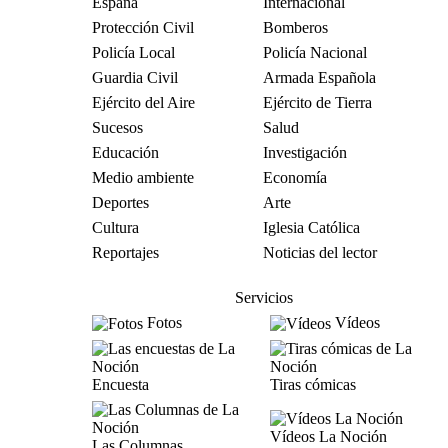
España
Internacional
Protección Civil
Bomberos
Policía Local
Policía Nacional
Guardia Civil
Armada Española
Ejército del Aire
Ejército de Tierra
Sucesos
Salud
Educación
Investigación
Medio ambiente
Economía
Deportes
Arte
Cultura
Iglesia Católica
Reportajes
Noticias del lector
Servicios
Fotos
Vídeos
Encuesta
Tiras cómicas
Vídeos La Noción
Las Columnas