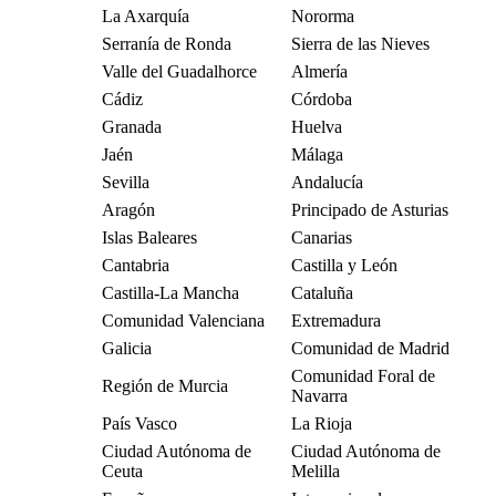
La Axarquía
Nororma
Serranía de Ronda
Sierra de las Nieves
Valle del Guadalhorce
Almería
Cádiz
Córdoba
Granada
Huelva
Jaén
Málaga
Sevilla
Andalucía
Aragón
Principado de Asturias
Islas Baleares
Canarias
Cantabria
Castilla y León
Castilla-La Mancha
Cataluña
Comunidad Valenciana
Extremadura
Galicia
Comunidad de Madrid
Comunidad Foral de
Región de Murcia
Navarra
País Vasco
La Rioja
Ciudad Autónoma de
Ciudad Autónoma de
Ceuta
Melilla