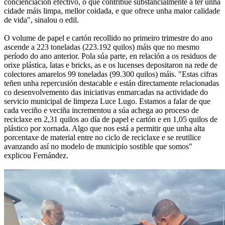
concienciación efectivo, o que contribúe substancialmente a ter unha
cidade máis limpa, mellor coidada, e que ofrece unha maior calidade
de vida", sinalou o edil.
O volume de papel e cartón recollido no primeiro trimestre do ano
ascende a 223 toneladas (223.192 quilos) máis que no mesmo
período do ano anterior. Pola súa parte, en relación a os residuos de
orixe plástica, latas e bricks, as e os lucenses depositaron na rede de
colectores amarelos 99 toneladas (99.300 quilos) máis. "Estas cifras
teñen unha repercusión destacable e están directamente relacionadas
co desenvolvemento das iniciativas enmarcadas na actividade do
servicio municipal de limpeza Luce Lugo. Estamos a falar de que
cada veciño e veciña incrementou a súa achega ao proceso de
reciclaxe en 2,31 quilos ao día de papel e cartón e en 1,05 quilos de
plástico por xornada. Algo que nos está a permitir que unha alta
porcentaxe de material entre no ciclo de reciclaxe e se reutilice
avanzando así no modelo de municipio sostible que somos"
explicou Fernández.