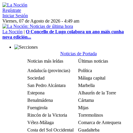
Regístrate
Iniciar Sesión
Viernes, 07 de Agosto de 2026 - 4:49 am
La Noción
|
O Concello de Lugo colabora un ano máis cunha
nova edición...
Noticias de Portada
Noticias más leídas
Últimas noticias
Andalucía (provincias)
Política
Sociedad
Málaga capital
San Pedro Alcántara
Marbella
Estepona
Alhaurín de la Torre
Benalmádena
Cártama
Fuengirola
Mijas
Rincón de la Victoria
Torremolinos
Vélez-Málaga
Comarca de Antequera
Costa del Sol Occidental
Guadalteba