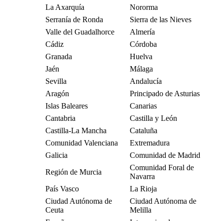
La Axarquía
Nororma
Serranía de Ronda
Sierra de las Nieves
Valle del Guadalhorce
Almería
Cádiz
Córdoba
Granada
Huelva
Jaén
Málaga
Sevilla
Andalucía
Aragón
Principado de Asturias
Islas Baleares
Canarias
Cantabria
Castilla y León
Castilla-La Mancha
Cataluña
Comunidad Valenciana
Extremadura
Galicia
Comunidad de Madrid
Comunidad Foral de
Región de Murcia
Navarra
País Vasco
La Rioja
Ciudad Autónoma de
Ciudad Autónoma de
Ceuta
Melilla