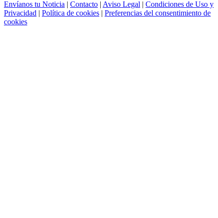
Envíanos tu Noticia
|
Contacto
|
Aviso Legal
|
Condiciones de Uso y
Privacidad
|
Política de cookies
|
Preferencias del consentimiento de
cookies