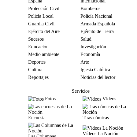
España
Internacional
Protección Civil
Bomberos
Policía Local
Policía Nacional
Guardia Civil
Armada Española
Ejército del Aire
Ejército de Tierra
Sucesos
Salud
Educación
Investigación
Medio ambiente
Economía
Deportes
Arte
Cultura
Iglesia Católica
Reportajes
Noticias del lector
Servicios
Fotos
Vídeos
Encuesta
Tiras cómicas
Vídeos La Noción
Las Columnas