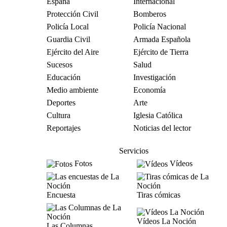
España
Internacional
Protección Civil
Bomberos
Policía Local
Policía Nacional
Guardia Civil
Armada Española
Ejército del Aire
Ejército de Tierra
Sucesos
Salud
Educación
Investigación
Medio ambiente
Economía
Deportes
Arte
Cultura
Iglesia Católica
Reportajes
Noticias del lector
Servicios
Fotos
Vídeos
Encuesta
Tiras cómicas
Vídeos La Noción
Las Columnas