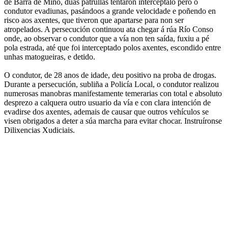
de Barra de Miño, dúas patrullas tentaron interceptalo pero o
condutor evadiunas, pasándoos a grande velocidade e poñendo en
risco aos axentes, que tiveron que apartarse para non ser
atropelados. A persecución continuou ata chegar á rúa Río Conso
onde, ao observar o condutor que a vía non ten saída, fuxiu a pé
pola estrada, até que foi interceptado polos axentes, escondido entre
unhas matogueiras, e detido.
O condutor, de 28 anos de idade, deu positivo na proba de drogas.
Durante a persecución, subliña a Policía Local, o condutor realizou
numerosas manobras manifestamente temerarias con total e absoluto
desprezo a calquera outro usuario da vía e con clara intención de
evadirse dos axentes, ademais de causar que outros vehículos se
visen obrigados a deter a súa marcha para evitar chocar. Instruíronse
Dilixencias Xudiciais.