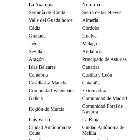
La Axarquía
Nororma
Serranía de Ronda
Sierra de las Nieves
Valle del Guadalhorce
Almería
Cádiz
Córdoba
Granada
Huelva
Jaén
Málaga
Sevilla
Andalucía
Aragón
Principado de Asturias
Islas Baleares
Canarias
Cantabria
Castilla y León
Castilla-La Mancha
Cataluña
Comunidad Valenciana
Extremadura
Galicia
Comunidad de Madrid
Comunidad Foral de
Región de Murcia
Navarra
País Vasco
La Rioja
Ciudad Autónoma de
Ciudad Autónoma de
Ceuta
Melilla