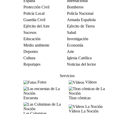
España
Internacional
Protección Civil
Bomberos
Policía Local
Policía Nacional
Guardia Civil
Armada Española
Ejército del Aire
Ejército de Tierra
Sucesos
Salud
Educación
Investigación
Medio ambiente
Economía
Deportes
Arte
Cultura
Iglesia Católica
Reportajes
Noticias del lector
Servicios
Fotos
Vídeos
Encuesta
Tiras cómicas
Vídeos La Noción
Las Columnas