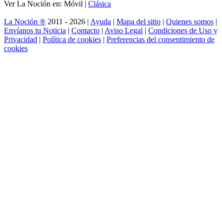
Ver La Noción en: Móvil |
Clásica
La Noción ®
2011 - 2026 |
Ayuda
|
Mapa del sitio
|
Quienes somos
|
Envíanos tu Noticia
|
Contacto
|
Aviso Legal
|
Condiciones de Uso y
Privacidad
|
Política de cookies
|
Preferencias del consentimiento de
cookies