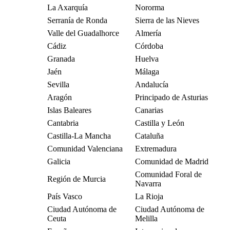
La Axarquía
Nororma
Serranía de Ronda
Sierra de las Nieves
Valle del Guadalhorce
Almería
Cádiz
Córdoba
Granada
Huelva
Jaén
Málaga
Sevilla
Andalucía
Aragón
Principado de Asturias
Islas Baleares
Canarias
Cantabria
Castilla y León
Castilla-La Mancha
Cataluña
Comunidad Valenciana
Extremadura
Galicia
Comunidad de Madrid
Comunidad Foral de
Región de Murcia
Navarra
País Vasco
La Rioja
Ciudad Autónoma de
Ciudad Autónoma de
Ceuta
Melilla