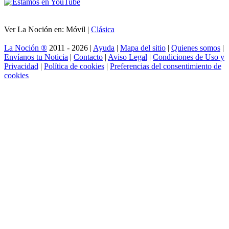
Ver La Noción en: Móvil |
Clásica
La Noción ®
2011 - 2026 |
Ayuda
|
Mapa del sitio
|
Quienes somos
|
Envíanos tu Noticia
|
Contacto
|
Aviso Legal
|
Condiciones de Uso y
Privacidad
|
Política de cookies
|
Preferencias del consentimiento de
cookies