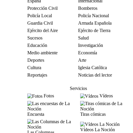
España
Internacional
Protección Civil
Bomberos
Policía Local
Policía Nacional
Guardia Civil
Armada Española
Ejército del Aire
Ejército de Tierra
Sucesos
Salud
Educación
Investigación
Medio ambiente
Economía
Deportes
Arte
Cultura
Iglesia Católica
Reportajes
Noticias del lector
Servicios
Fotos
Vídeos
Encuesta
Tiras cómicas
Vídeos La Noción
Las Columnas