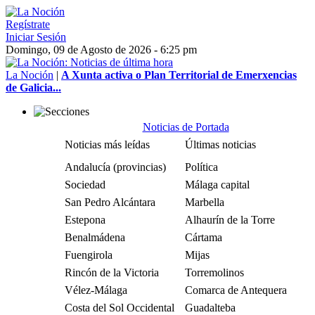
Regístrate
Iniciar Sesión
Domingo, 09 de Agosto de 2026 - 6:25 pm
La Noción
|
A Xunta activa o Plan Territorial de Emerxencias
de Galicia...
Noticias de Portada
Noticias más leídas
Últimas noticias
Andalucía (provincias)
Política
Sociedad
Málaga capital
San Pedro Alcántara
Marbella
Estepona
Alhaurín de la Torre
Benalmádena
Cártama
Fuengirola
Mijas
Rincón de la Victoria
Torremolinos
Vélez-Málaga
Comarca de Antequera
Costa del Sol Occidental
Guadalteba