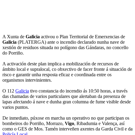
A Xunta de
Galicia
activou o Plan Territorial de Emerxencias de
Galicia
(PLATERGA) ante o incendio declarado nunha nave de
xestión de residuos situada no polígono das Gándaras, no concello
do Porriño.
A activación deste plan implica a mobilización de recursos de
ámbito local e supralocal, co obxectivo de facer fronte á situación de
risco e garantir unha resposta eficaz e coordinada entre os
organismos intervinientes.
O 112
Galicia
tivo constancia do incendio ás 10:50 horas, a través
das chamadas de varios particulares que alertaban da presenza de
lapas afectando á nave e dunha gran columna de fume visible desde
varios puntos.
De inmediato, púxose en marcha un operativo no que participan os
bombeiros do Porriño, Morrazo,
Vigo
, Ribadumia e Valença, así
como o GES de Mos. Tamén interveñen axentes da Garda Civil e da
Policía Local
.