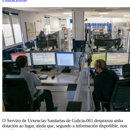
O Servizo de Urxencias Sanitarias de Galicia-061 desprazou unha
dotación ao lugar, aínda que, segundo a información dispoñible, non