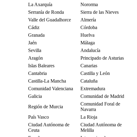
La Axarquía
Nororma
Serranía de Ronda
Sierra de las Nieves
Valle del Guadalhorce
Almería
Cádiz
Córdoba
Granada
Huelva
Jaén
Málaga
Sevilla
Andalucía
Aragón
Principado de Asturias
Islas Baleares
Canarias
Cantabria
Castilla y León
Castilla-La Mancha
Cataluña
Comunidad Valenciana
Extremadura
Galicia
Comunidad de Madrid
Comunidad Foral de
Región de Murcia
Navarra
País Vasco
La Rioja
Ciudad Autónoma de
Ciudad Autónoma de
Ceuta
Melilla