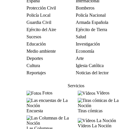
España
Internacional
Protección Civil
Bomberos
Policía Local
Policía Nacional
Guardia Civil
Armada Española
Ejército del Aire
Ejército de Tierra
Sucesos
Salud
Educación
Investigación
Medio ambiente
Economía
Deportes
Arte
Cultura
Iglesia Católica
Reportajes
Noticias del lector
Servicios
Fotos
Vídeos
Encuesta
Tiras cómicas
Vídeos La Noción
Las Columnas