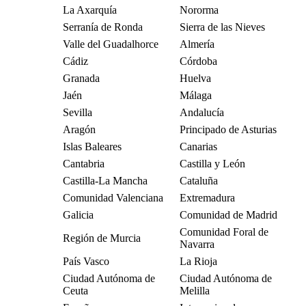
La Axarquía
Nororma
Serranía de Ronda
Sierra de las Nieves
Valle del Guadalhorce
Almería
Cádiz
Córdoba
Granada
Huelva
Jaén
Málaga
Sevilla
Andalucía
Aragón
Principado de Asturias
Islas Baleares
Canarias
Cantabria
Castilla y León
Castilla-La Mancha
Cataluña
Comunidad Valenciana
Extremadura
Galicia
Comunidad de Madrid
Comunidad Foral de
Región de Murcia
Navarra
País Vasco
La Rioja
Ciudad Autónoma de
Ciudad Autónoma de
Ceuta
Melilla