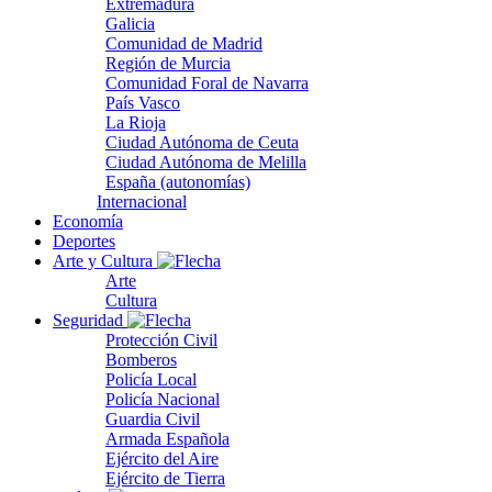
Extremadura
Galicia
Comunidad de Madrid
Región de Murcia
Comunidad Foral de Navarra
País Vasco
La Rioja
Ciudad Autónoma de Ceuta
Ciudad Autónoma de Melilla
España (autonomías)
Internacional
Economía
Deportes
Arte y Cultura
Arte
Cultura
Seguridad
Protección Civil
Bomberos
Policía Local
Policía Nacional
Guardia Civil
Armada Española
Ejército del Aire
Ejército de Tierra