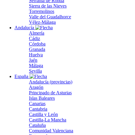
Serranía de Ronda
Sierra de las Nieves
Torremolinos
Valle del Guadalhorce
Vélez-Málaga
Andalucía
Almería
Cádiz
Córdoba
Granada
Huelva
Jaén
Málaga
Sevilla
España
Andalucía (provincias)
Aragón
Principado de Asturias
Islas Baleares
Canarias
Cantabria
Castilla y León
Castilla-La Mancha
Cataluña
Comunidad Valenciana