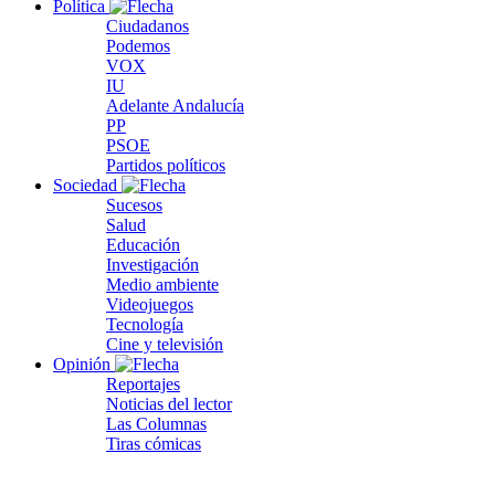
Política
Ciudadanos
Podemos
VOX
IU
Adelante Andalucía
PP
PSOE
Partidos políticos
Sociedad
Sucesos
Salud
Educación
Investigación
Medio ambiente
Videojuegos
Tecnología
Cine y televisión
Opinión
Reportajes
Noticias del lector
Las Columnas
Tiras cómicas