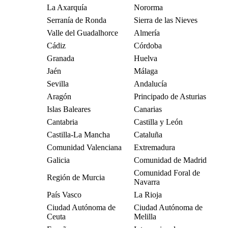
La Axarquía
Nororma
Serranía de Ronda
Sierra de las Nieves
Valle del Guadalhorce
Almería
Cádiz
Córdoba
Granada
Huelva
Jaén
Málaga
Sevilla
Andalucía
Aragón
Principado de Asturias
Islas Baleares
Canarias
Cantabria
Castilla y León
Castilla-La Mancha
Cataluña
Comunidad Valenciana
Extremadura
Galicia
Comunidad de Madrid
Comunidad Foral de
Región de Murcia
Navarra
País Vasco
La Rioja
Ciudad Autónoma de
Ciudad Autónoma de
Ceuta
Melilla