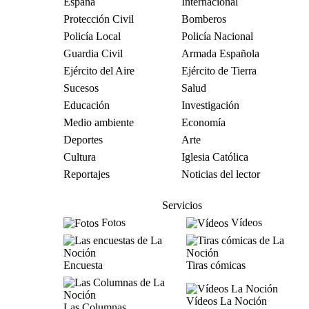
España
Internacional
Protección Civil
Bomberos
Policía Local
Policía Nacional
Guardia Civil
Armada Española
Ejército del Aire
Ejército de Tierra
Sucesos
Salud
Educación
Investigación
Medio ambiente
Economía
Deportes
Arte
Cultura
Iglesia Católica
Reportajes
Noticias del lector
Servicios
Fotos
Vídeos
Encuesta
Tiras cómicas
Vídeos La Noción
Las Columnas