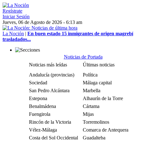
Regístrate
Iniciar Sesión
Jueves, 06 de Agosto de 2026 - 6:13 am
La Noción
|
En buen estado 15 inmigrantes de origen magrebí
trasladados...
Noticias de Portada
Noticias más leídas
Últimas noticias
Andalucía (provincias)
Política
Sociedad
Málaga capital
San Pedro Alcántara
Marbella
Estepona
Alhaurín de la Torre
Benalmádena
Cártama
Fuengirola
Mijas
Rincón de la Victoria
Torremolinos
Vélez-Málaga
Comarca de Antequera
Costa del Sol Occidental
Guadalteba