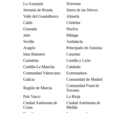
La Axarquía
Nororma
Serranía de Ronda
Sierra de las Nieves
Valle del Guadalhorce
Almería
Cádiz
Córdoba
Granada
Huelva
Jaén
Málaga
Sevilla
Andalucía
Aragón
Principado de Asturias
Islas Baleares
Canarias
Cantabria
Castilla y León
Castilla-La Mancha
Cataluña
Comunidad Valenciana
Extremadura
Galicia
Comunidad de Madrid
Comunidad Foral de
Región de Murcia
Navarra
País Vasco
La Rioja
Ciudad Autónoma de
Ciudad Autónoma de
Ceuta
Melilla