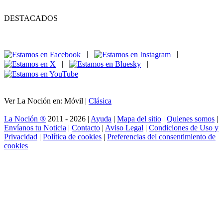
DESTACADOS
|
|
|
|
Ver La Noción en: Móvil |
Clásica
La Noción ®
2011 - 2026 |
Ayuda
|
Mapa del sitio
|
Quienes somos
|
Envíanos tu Noticia
|
Contacto
|
Aviso Legal
|
Condiciones de Uso y
Privacidad
|
Política de cookies
|
Preferencias del consentimiento de
cookies