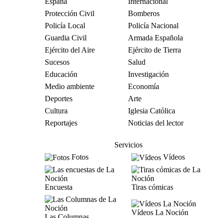
España
Internacional
Protección Civil
Bomberos
Policía Local
Policía Nacional
Guardia Civil
Armada Española
Ejército del Aire
Ejército de Tierra
Sucesos
Salud
Educación
Investigación
Medio ambiente
Economía
Deportes
Arte
Cultura
Iglesia Católica
Reportajes
Noticias del lector
Servicios
Fotos
Vídeos
Encuesta
Tiras cómicas
Vídeos La Noción
Las Columnas