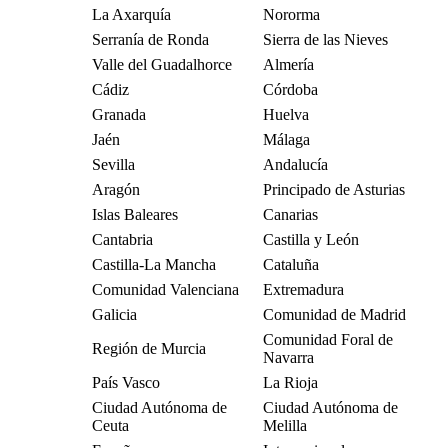
La Axarquía
Nororma
Serranía de Ronda
Sierra de las Nieves
Valle del Guadalhorce
Almería
Cádiz
Córdoba
Granada
Huelva
Jaén
Málaga
Sevilla
Andalucía
Aragón
Principado de Asturias
Islas Baleares
Canarias
Cantabria
Castilla y León
Castilla-La Mancha
Cataluña
Comunidad Valenciana
Extremadura
Galicia
Comunidad de Madrid
Comunidad Foral de
Región de Murcia
Navarra
País Vasco
La Rioja
Ciudad Autónoma de
Ciudad Autónoma de
Ceuta
Melilla