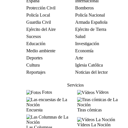
España
Internacional
Protección Civil
Bomberos
Policía Local
Policía Nacional
Guardia Civil
Armada Española
Ejército del Aire
Ejército de Tierra
Sucesos
Salud
Educación
Investigación
Medio ambiente
Economía
Deportes
Arte
Cultura
Iglesia Católica
Reportajes
Noticias del lector
Servicios
Fotos
Vídeos
Encuesta
Tiras cómicas
Vídeos La Noción
Las Columnas