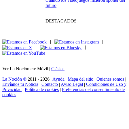
Historia en modo
gamer: los
videojuegos que
enseñan más que
muchos apuntes
Si te enganchó Breaking Bad, estas series
deberían estar en tu lista
Kangaroo: una
aventura familiar
que salta desde el
Outback a los cines
españoles
Gothic Classic: regreso a la prisión más
brutal del rol europeo
Cronología de The
Walking Dead: guía
imprescindible para