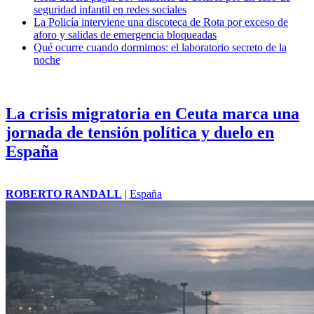
seguridad infantil en redes sociales
La Policía interviene una discoteca de Rota por exceso de
aforo y salidas de emergencia bloqueadas
Qué ocurre cuando dormimos: el laboratorio secreto de la
noche
La crisis migratoria en Ceuta marca una
jornada de tensión política y duelo en
España
ROBERTO RANDALL
|
España