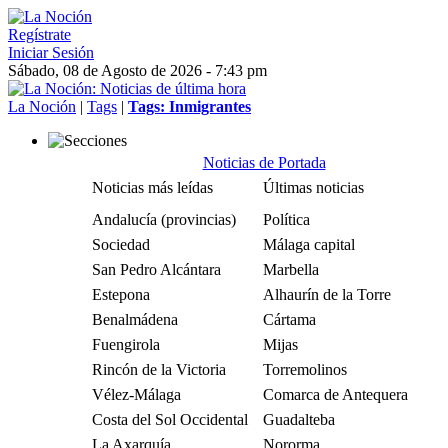
Regístrate
Iniciar Sesión
Sábado, 08 de Agosto de 2026 - 7:43 pm
La Noción
|
Tags
|
Tags: Inmigrantes
Noticias de Portada
Noticias más leídas
Últimas noticias
Andalucía (provincias)
Política
Sociedad
Málaga capital
San Pedro Alcántara
Marbella
Estepona
Alhaurín de la Torre
Benalmádena
Cártama
Fuengirola
Mijas
Rincón de la Victoria
Torremolinos
Vélez-Málaga
Comarca de Antequera
Costa del Sol Occidental
Guadalteba
La Axarquía
Nororma