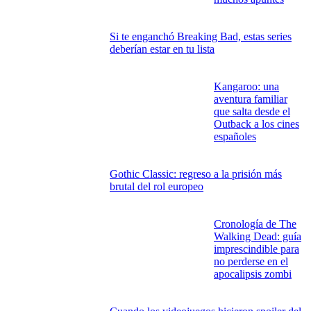
Enlace copiado
VIDEOJUEGOS, TECNOLOGÍA, CINE Y TELEVISIÓN
Academia Unicornio: la serie mágica que
conquista a los pequeños espectadores
Cómo elegir un
portátil en 2026:
claves para acertar
antes de pasar por
caja
Escenas postcréditos de Marvel: las pistas
secretas que nadie quiere perderse