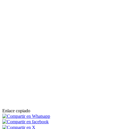
Desde el año 2011 se ofrecen visitas guiadas en este emblemático
cementerio, donde duermen el sueño final una gran cantidad de
figuras de la historia, la política y el arte. Los recorridos se hacen
con guías expertos y los participantes pueden sacar fotografías. Cada
visita dura, aproximadamente, 2 horas, y se realizan de lunes a
domingo, de 9.00 a 15.00 horas.
Siguiente >