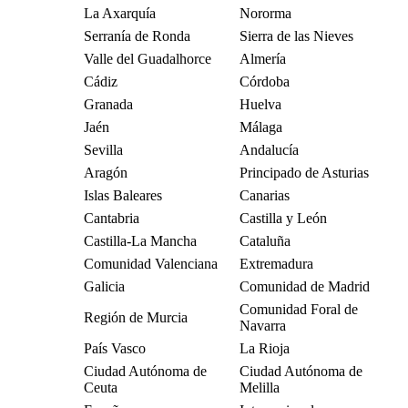
La Axarquía
Nororma
Serranía de Ronda
Sierra de las Nieves
Valle del Guadalhorce
Almería
Cádiz
Córdoba
Granada
Huelva
Jaén
Málaga
Sevilla
Andalucía
Aragón
Principado de Asturias
Islas Baleares
Canarias
Cantabria
Castilla y León
Castilla-La Mancha
Cataluña
Comunidad Valenciana
Extremadura
Galicia
Comunidad de Madrid
Comunidad Foral de
Región de Murcia
Navarra
País Vasco
La Rioja
Ciudad Autónoma de
Ciudad Autónoma de
Ceuta
Melilla