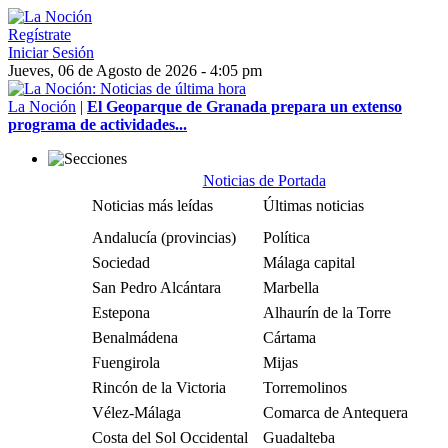
Regístrate
Iniciar Sesión
Jueves, 06 de Agosto de 2026 - 4:05 pm
La Noción
|
El Geoparque de Granada prepara un extenso
programa de actividades...
Noticias de Portada
Noticias más leídas
Últimas noticias
Andalucía (provincias)
Política
Sociedad
Málaga capital
San Pedro Alcántara
Marbella
Estepona
Alhaurín de la Torre
Benalmádena
Cártama
Fuengirola
Mijas
Rincón de la Victoria
Torremolinos
Vélez-Málaga
Comarca de Antequera
Costa del Sol Occidental
Guadalteba