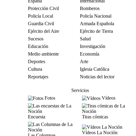
España
Internacional
Protección Civil
Bomberos
Policía Local
Policía Nacional
Guardia Civil
Armada Española
Ejército del Aire
Ejército de Tierra
Sucesos
Salud
Educación
Investigación
Medio ambiente
Economía
Deportes
Arte
Cultura
Iglesia Católica
Reportajes
Noticias del lector
Servicios
Fotos
Vídeos
Encuesta
Tiras cómicas
Vídeos La Noción
Las Columnas