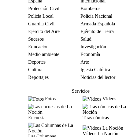
España
Internacional
Protección Civil
Bomberos
Policía Local
Policía Nacional
Guardia Civil
Armada Española
Ejército del Aire
Ejército de Tierra
Sucesos
Salud
Educación
Investigación
Medio ambiente
Economía
Deportes
Arte
Cultura
Iglesia Católica
Reportajes
Noticias del lector
Servicios
Fotos
Vídeos
Encuesta
Tiras cómicas
Vídeos La Noción
Las Columnas