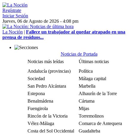
Regístrate
Iniciar Sesión
Jueves, 06 de Agosto de 2026 - 4:08 pm
La Noción
|
Fallece un trabajador al quedar atrapado en una
prensa de residuos...
Noticias de Portada
Noticias más leídas
Últimas noticias
Andalucía (provincias)
Política
Sociedad
Málaga capital
San Pedro Alcántara
Marbella
Estepona
Alhaurín de la Torre
Benalmádena
Cártama
Fuengirola
Mijas
Rincón de la Victoria
Torremolinos
Vélez-Málaga
Comarca de Antequera
Costa del Sol Occidental
Guadalteba