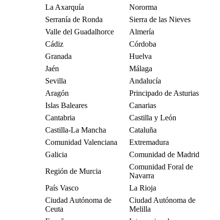
La Axarquía
Nororma
Serranía de Ronda
Sierra de las Nieves
Valle del Guadalhorce
Almería
Cádiz
Córdoba
Granada
Huelva
Jaén
Málaga
Sevilla
Andalucía
Aragón
Principado de Asturias
Islas Baleares
Canarias
Cantabria
Castilla y León
Castilla-La Mancha
Cataluña
Comunidad Valenciana
Extremadura
Galicia
Comunidad de Madrid
Comunidad Foral de
Región de Murcia
Navarra
País Vasco
La Rioja
Ciudad Autónoma de
Ciudad Autónoma de
Ceuta
Melilla