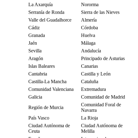
La Axarquía
Nororma
Serranía de Ronda
Sierra de las Nieves
Valle del Guadalhorce
Almería
Cádiz
Córdoba
Granada
Huelva
Jaén
Málaga
Sevilla
Andalucía
Aragón
Principado de Asturias
Islas Baleares
Canarias
Cantabria
Castilla y León
Castilla-La Mancha
Cataluña
Comunidad Valenciana
Extremadura
Galicia
Comunidad de Madrid
Comunidad Foral de
Región de Murcia
Navarra
País Vasco
La Rioja
Ciudad Autónoma de
Ciudad Autónoma de
Ceuta
Melilla