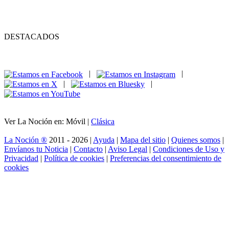
DESTACADOS
|
|
|
|
Ver La Noción en: Móvil |
Clásica
La Noción ®
2011 - 2026 |
Ayuda
|
Mapa del sitio
|
Quienes somos
|
Envíanos tu Noticia
|
Contacto
|
Aviso Legal
|
Condiciones de Uso y
Privacidad
|
Política de cookies
|
Preferencias del consentimiento de
cookies