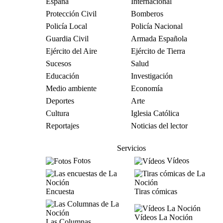
España
Internacional
Protección Civil
Bomberos
Policía Local
Policía Nacional
Guardia Civil
Armada Española
Ejército del Aire
Ejército de Tierra
Sucesos
Salud
Educación
Investigación
Medio ambiente
Economía
Deportes
Arte
Cultura
Iglesia Católica
Reportajes
Noticias del lector
Servicios
Fotos
Vídeos
Encuesta
Tiras cómicas
Vídeos La Noción
Las Columnas