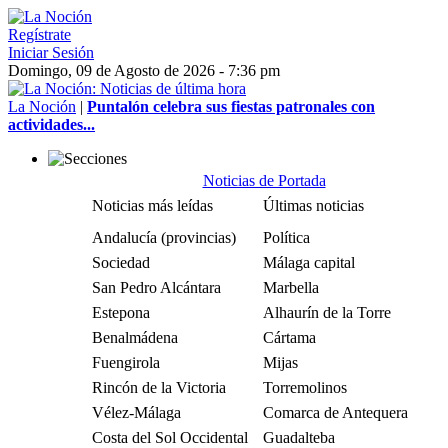
Regístrate
Iniciar Sesión
Domingo, 09 de Agosto de 2026 - 7:36 pm
La Noción
|
Puntalón celebra sus fiestas patronales con
actividades...
Noticias de Portada
Noticias más leídas
Últimas noticias
Andalucía (provincias)
Política
Sociedad
Málaga capital
San Pedro Alcántara
Marbella
Estepona
Alhaurín de la Torre
Benalmádena
Cártama
Fuengirola
Mijas
Rincón de la Victoria
Torremolinos
Vélez-Málaga
Comarca de Antequera
Costa del Sol Occidental
Guadalteba