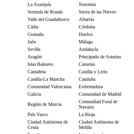
La Axarquía
Nororma
Serranía de Ronda
Sierra de las Nieves
Valle del Guadalhorce
Almería
Cádiz
Córdoba
Granada
Huelva
Jaén
Málaga
Sevilla
Andalucía
Aragón
Principado de Asturias
Islas Baleares
Canarias
Cantabria
Castilla y León
Castilla-La Mancha
Cataluña
Comunidad Valenciana
Extremadura
Galicia
Comunidad de Madrid
Comunidad Foral de
Región de Murcia
Navarra
País Vasco
La Rioja
Ciudad Autónoma de
Ciudad Autónoma de
Ceuta
Melilla