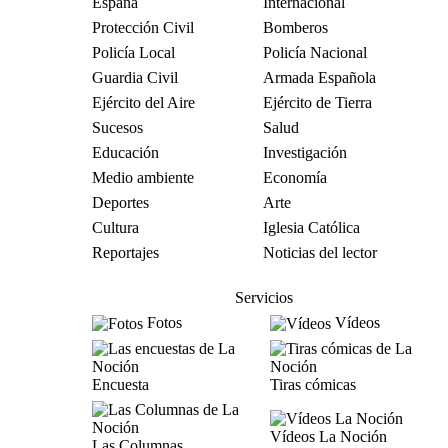
España
Internacional
Protección Civil
Bomberos
Policía Local
Policía Nacional
Guardia Civil
Armada Española
Ejército del Aire
Ejército de Tierra
Sucesos
Salud
Educación
Investigación
Medio ambiente
Economía
Deportes
Arte
Cultura
Iglesia Católica
Reportajes
Noticias del lector
Servicios
Fotos
Vídeos
Encuesta
Tiras cómicas
Vídeos La Noción
Las Columnas