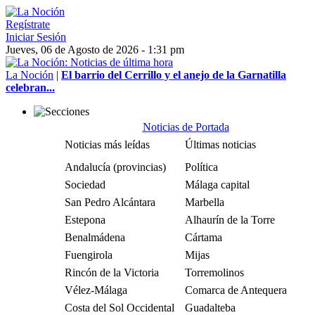
Regístrate
Iniciar Sesión
Jueves, 06 de Agosto de 2026 - 1:31 pm
La Noción
|
El barrio del Cerrillo y el anejo de la Garnatilla
celebran...
Noticias de Portada
Noticias más leídas
Últimas noticias
Andalucía (provincias)
Política
Sociedad
Málaga capital
San Pedro Alcántara
Marbella
Estepona
Alhaurín de la Torre
Benalmádena
Cártama
Fuengirola
Mijas
Rincón de la Victoria
Torremolinos
Vélez-Málaga
Comarca de Antequera
Costa del Sol Occidental
Guadalteba