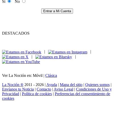
Si
No
Entrar a Mi Cuenta
DESTACADOS
|
|
|
|
Ver La Noción en: Móvil |
Clásica
La Noción ®
2011 - 2026 |
Ayuda
|
Mapa del sitio
|
Quienes somos
|
Envíanos tu Noticia
|
Contacto
|
Aviso Legal
|
Condiciones de Uso y
Privacidad
|
Política de cookies
|
Preferencias del consentimiento de
cookies