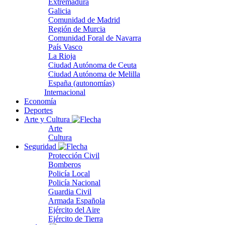
Extremadura
Galicia
Comunidad de Madrid
Región de Murcia
Comunidad Foral de Navarra
País Vasco
La Rioja
Ciudad Autónoma de Ceuta
Ciudad Autónoma de Melilla
España (autonomías)
Internacional
Economía
Deportes
Arte y Cultura
Arte
Cultura
Seguridad
Protección Civil
Bomberos
Policía Local
Policía Nacional
Guardia Civil
Armada Española
Ejército del Aire
Ejército de Tierra