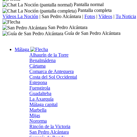
Pantalla normal
Pantalla completa
Vídeos La Noción
|
San Pedro Alcántara
|
Fotos
|
Vídeos
|
Tu Noticia
San Pedro Alcántara
Guía de San Pedro Alcántara
Málaga
Alhaurín de la Torre
Benalmádena
Cártama
Comarca de Antequera
Costa del Sol Occidental
Estepona
Fuengirola
Guadalteba
La Axarquía
Málaga capital
Marbella
Mijas
Nororma
Rincón de la Victoria
San Pedro Alcántara