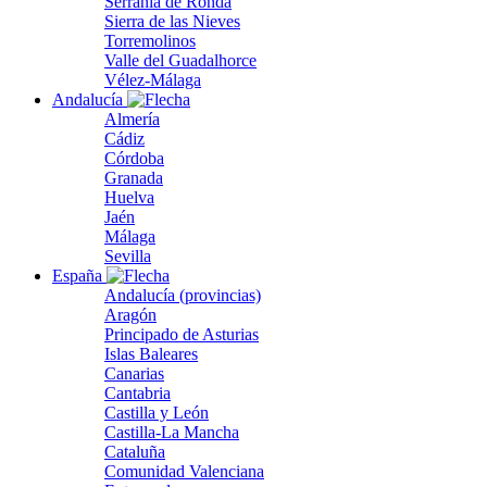
Serranía de Ronda
Sierra de las Nieves
Torremolinos
Valle del Guadalhorce
Vélez-Málaga
Andalucía
Almería
Cádiz
Córdoba
Granada
Huelva
Jaén
Málaga
Sevilla
España
Andalucía (provincias)
Aragón
Principado de Asturias
Islas Baleares
Canarias
Cantabria
Castilla y León
Castilla-La Mancha
Cataluña
Comunidad Valenciana