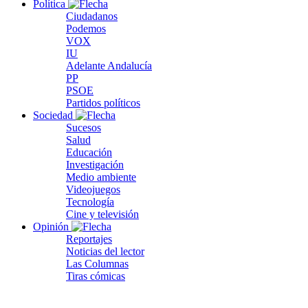
Política
Ciudadanos
Podemos
VOX
IU
Adelante Andalucía
PP
PSOE
Partidos políticos
Sociedad
Sucesos
Salud
Educación
Investigación
Medio ambiente
Videojuegos
Tecnología
Cine y televisión
Opinión
Reportajes
Noticias del lector
Las Columnas
Tiras cómicas