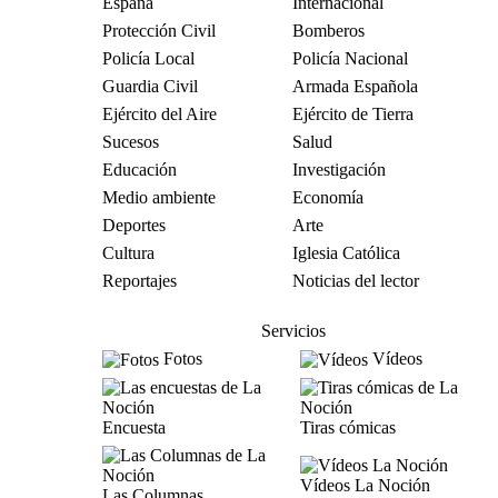
España
Internacional
Protección Civil
Bomberos
Policía Local
Policía Nacional
Guardia Civil
Armada Española
Ejército del Aire
Ejército de Tierra
Sucesos
Salud
Educación
Investigación
Medio ambiente
Economía
Deportes
Arte
Cultura
Iglesia Católica
Reportajes
Noticias del lector
Servicios
Fotos
Vídeos
Encuesta
Tiras cómicas
Vídeos La Noción
Las Columnas