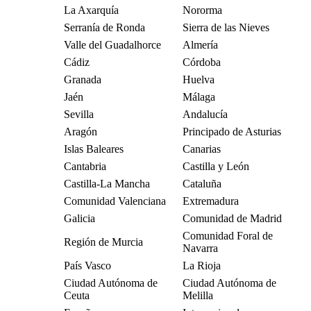
La Axarquía
Nororma
Serranía de Ronda
Sierra de las Nieves
Valle del Guadalhorce
Almería
Cádiz
Córdoba
Granada
Huelva
Jaén
Málaga
Sevilla
Andalucía
Aragón
Principado de Asturias
Islas Baleares
Canarias
Cantabria
Castilla y León
Castilla-La Mancha
Cataluña
Comunidad Valenciana
Extremadura
Galicia
Comunidad de Madrid
Comunidad Foral de
Región de Murcia
Navarra
País Vasco
La Rioja
Ciudad Autónoma de
Ciudad Autónoma de
Ceuta
Melilla