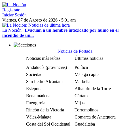
Regístrate
Iniciar Sesión
Viernes, 07 de Agosto de 2026 - 5:01 am
La Noción
|
Evacuan a un hombre intoxicado por humo en el
incendio de un...
Noticias de Portada
Noticias más leídas
Últimas noticias
Andalucía (provincias)
Política
Sociedad
Málaga capital
San Pedro Alcántara
Marbella
Estepona
Alhaurín de la Torre
Benalmádena
Cártama
Fuengirola
Mijas
Rincón de la Victoria
Torremolinos
Vélez-Málaga
Comarca de Antequera
Costa del Sol Occidental
Guadalteba