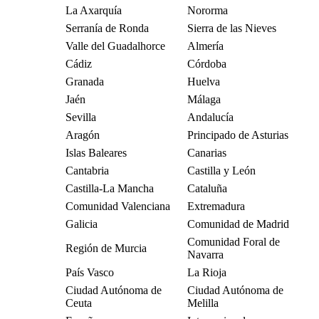
La Axarquía
Nororma
Serranía de Ronda
Sierra de las Nieves
Valle del Guadalhorce
Almería
Cádiz
Córdoba
Granada
Huelva
Jaén
Málaga
Sevilla
Andalucía
Aragón
Principado de Asturias
Islas Baleares
Canarias
Cantabria
Castilla y León
Castilla-La Mancha
Cataluña
Comunidad Valenciana
Extremadura
Galicia
Comunidad de Madrid
Comunidad Foral de
Región de Murcia
Navarra
País Vasco
La Rioja
Ciudad Autónoma de
Ciudad Autónoma de
Ceuta
Melilla