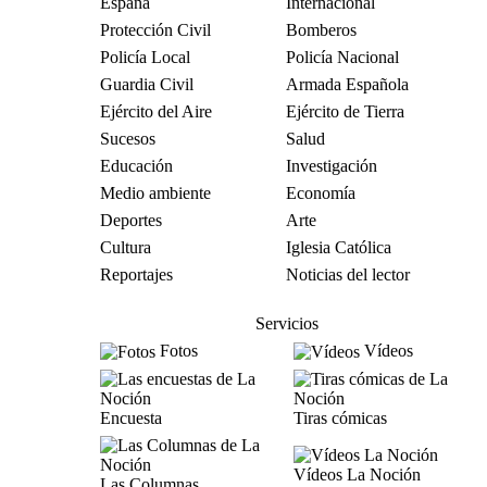
España
Internacional
Protección Civil
Bomberos
Policía Local
Policía Nacional
Guardia Civil
Armada Española
Ejército del Aire
Ejército de Tierra
Sucesos
Salud
Educación
Investigación
Medio ambiente
Economía
Deportes
Arte
Cultura
Iglesia Católica
Reportajes
Noticias del lector
Servicios
Fotos
Vídeos
Encuesta
Tiras cómicas
Vídeos La Noción
Las Columnas