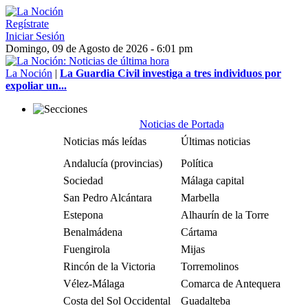
Regístrate
Iniciar Sesión
Domingo, 09 de Agosto de 2026 - 6:01 pm
La Noción
|
La Guardia Civil investiga a tres individuos por
expoliar un...
Noticias de Portada
Noticias más leídas
Últimas noticias
Andalucía (provincias)
Política
Sociedad
Málaga capital
San Pedro Alcántara
Marbella
Estepona
Alhaurín de la Torre
Benalmádena
Cártama
Fuengirola
Mijas
Rincón de la Victoria
Torremolinos
Vélez-Málaga
Comarca de Antequera
Costa del Sol Occidental
Guadalteba