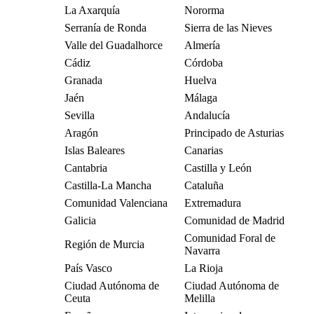
La Axarquía
Nororma
Serranía de Ronda
Sierra de las Nieves
Valle del Guadalhorce
Almería
Cádiz
Córdoba
Granada
Huelva
Jaén
Málaga
Sevilla
Andalucía
Aragón
Principado de Asturias
Islas Baleares
Canarias
Cantabria
Castilla y León
Castilla-La Mancha
Cataluña
Comunidad Valenciana
Extremadura
Galicia
Comunidad de Madrid
Comunidad Foral de
Región de Murcia
Navarra
País Vasco
La Rioja
Ciudad Autónoma de
Ciudad Autónoma de
Ceuta
Melilla