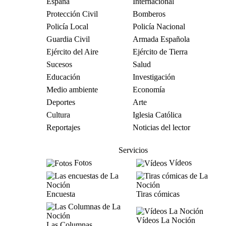
España
Internacional
Protección Civil
Bomberos
Policía Local
Policía Nacional
Guardia Civil
Armada Española
Ejército del Aire
Ejército de Tierra
Sucesos
Salud
Educación
Investigación
Medio ambiente
Economía
Deportes
Arte
Cultura
Iglesia Católica
Reportajes
Noticias del lector
Servicios
Fotos
Vídeos
Encuesta
Tiras cómicas
Vídeos La Noción
Las Columnas