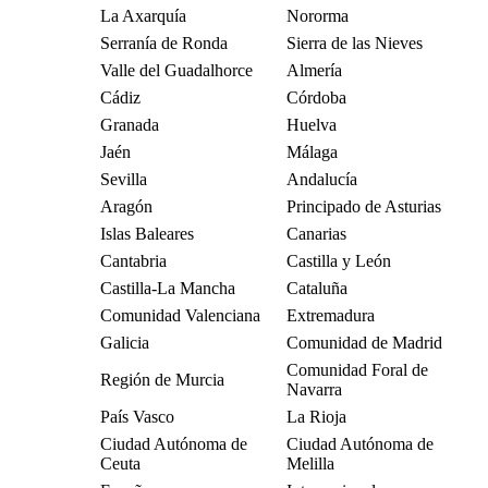
La Axarquía
Nororma
Serranía de Ronda
Sierra de las Nieves
Valle del Guadalhorce
Almería
Cádiz
Córdoba
Granada
Huelva
Jaén
Málaga
Sevilla
Andalucía
Aragón
Principado de Asturias
Islas Baleares
Canarias
Cantabria
Castilla y León
Castilla-La Mancha
Cataluña
Comunidad Valenciana
Extremadura
Galicia
Comunidad de Madrid
Comunidad Foral de
Región de Murcia
Navarra
País Vasco
La Rioja
Ciudad Autónoma de
Ciudad Autónoma de
Ceuta
Melilla