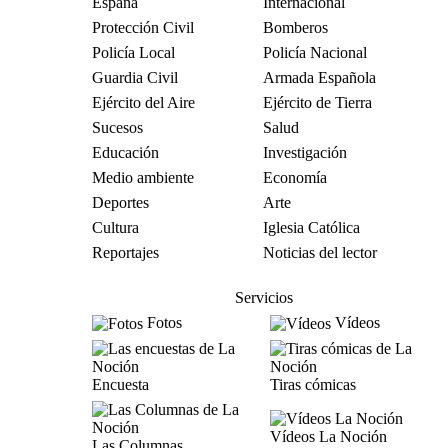
España
Internacional
Protección Civil
Bomberos
Policía Local
Policía Nacional
Guardia Civil
Armada Española
Ejército del Aire
Ejército de Tierra
Sucesos
Salud
Educación
Investigación
Medio ambiente
Economía
Deportes
Arte
Cultura
Iglesia Católica
Reportajes
Noticias del lector
Servicios
Fotos
Vídeos
Encuesta
Tiras cómicas
Vídeos La Noción
Las Columnas