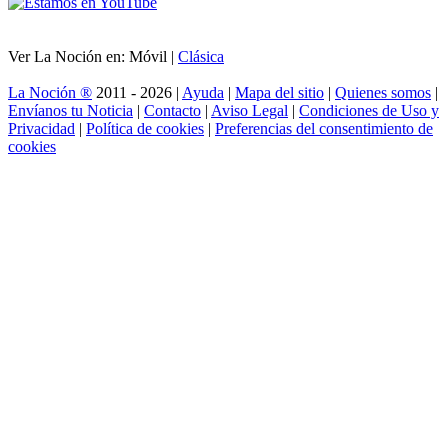
Ver La Noción en: Móvil |
Clásica
La Noción ®
2011 - 2026 |
Ayuda
|
Mapa del sitio
|
Quienes somos
|
Envíanos tu Noticia
|
Contacto
|
Aviso Legal
|
Condiciones de Uso y
Privacidad
|
Política de cookies
|
Preferencias del consentimiento de
cookies