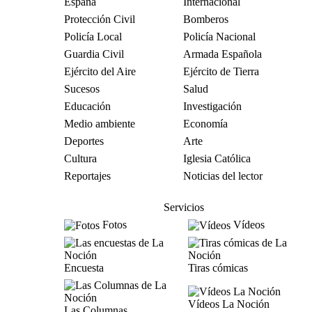
España
Internacional
Protección Civil
Bomberos
Policía Local
Policía Nacional
Guardia Civil
Armada Española
Ejército del Aire
Ejército de Tierra
Sucesos
Salud
Educación
Investigación
Medio ambiente
Economía
Deportes
Arte
Cultura
Iglesia Católica
Reportajes
Noticias del lector
Servicios
Fotos
Vídeos
Encuesta
Tiras cómicas
Vídeos La Noción
Las Columnas