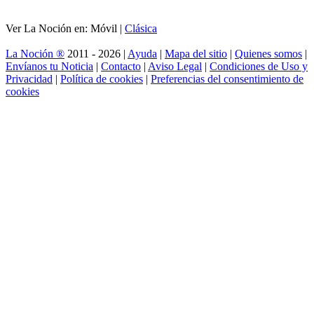
Ver La Noción en: Móvil |
Clásica
La Noción ®
2011 - 2026 |
Ayuda
|
Mapa del sitio
|
Quienes somos
|
Envíanos tu Noticia
|
Contacto
|
Aviso Legal
|
Condiciones de Uso y
Privacidad
|
Política de cookies
|
Preferencias del consentimiento de
cookies