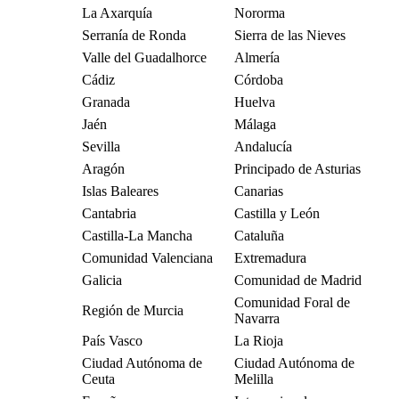
La Axarquía
Nororma
Serranía de Ronda
Sierra de las Nieves
Valle del Guadalhorce
Almería
Cádiz
Córdoba
Granada
Huelva
Jaén
Málaga
Sevilla
Andalucía
Aragón
Principado de Asturias
Islas Baleares
Canarias
Cantabria
Castilla y León
Castilla-La Mancha
Cataluña
Comunidad Valenciana
Extremadura
Galicia
Comunidad de Madrid
Comunidad Foral de
Región de Murcia
Navarra
País Vasco
La Rioja
Ciudad Autónoma de
Ciudad Autónoma de
Ceuta
Melilla