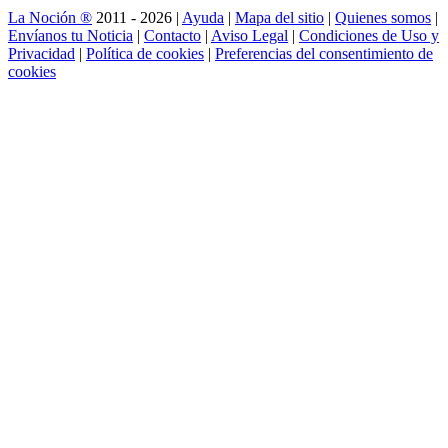
La Noción ®
2011 - 2026 |
Ayuda
|
Mapa del sitio
|
Quienes somos
|
Envíanos tu Noticia
|
Contacto
|
Aviso Legal
|
Condiciones de Uso y
Privacidad
|
Política de cookies
|
Preferencias del consentimiento de
cookies