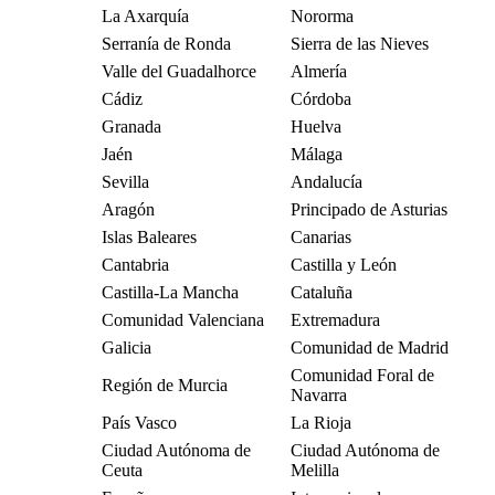
La Axarquía
Nororma
Serranía de Ronda
Sierra de las Nieves
Valle del Guadalhorce
Almería
Cádiz
Córdoba
Granada
Huelva
Jaén
Málaga
Sevilla
Andalucía
Aragón
Principado de Asturias
Islas Baleares
Canarias
Cantabria
Castilla y León
Castilla-La Mancha
Cataluña
Comunidad Valenciana
Extremadura
Galicia
Comunidad de Madrid
Comunidad Foral de
Región de Murcia
Navarra
País Vasco
La Rioja
Ciudad Autónoma de
Ciudad Autónoma de
Ceuta
Melilla