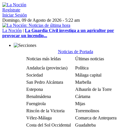
Regístrate
Iniciar Sesión
Domingo, 09 de Agosto de 2026 - 5:22 am
La Noción
|
La Guardia Civil investiga a un agricultor por
provocar un incendio...
Noticias de Portada
Noticias más leídas
Últimas noticias
Andalucía (provincias)
Política
Sociedad
Málaga capital
San Pedro Alcántara
Marbella
Estepona
Alhaurín de la Torre
Benalmádena
Cártama
Fuengirola
Mijas
Rincón de la Victoria
Torremolinos
Vélez-Málaga
Comarca de Antequera
Costa del Sol Occidental
Guadalteba