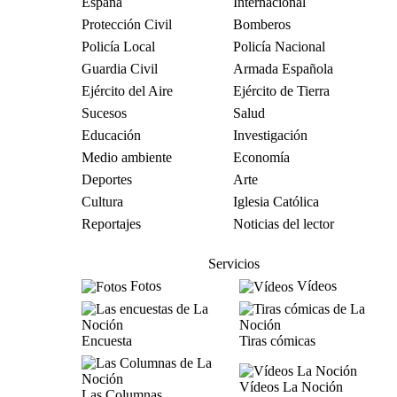
España
Internacional
Protección Civil
Bomberos
Policía Local
Policía Nacional
Guardia Civil
Armada Española
Ejército del Aire
Ejército de Tierra
Sucesos
Salud
Educación
Investigación
Medio ambiente
Economía
Deportes
Arte
Cultura
Iglesia Católica
Reportajes
Noticias del lector
Servicios
Fotos
Vídeos
Encuesta
Tiras cómicas
Vídeos La Noción
Las Columnas