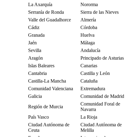
La Axarquía
Nororma
Serranía de Ronda
Sierra de las Nieves
Valle del Guadalhorce
Almería
Cádiz
Córdoba
Granada
Huelva
Jaén
Málaga
Sevilla
Andalucía
Aragón
Principado de Asturias
Islas Baleares
Canarias
Cantabria
Castilla y León
Castilla-La Mancha
Cataluña
Comunidad Valenciana
Extremadura
Galicia
Comunidad de Madrid
Comunidad Foral de
Región de Murcia
Navarra
País Vasco
La Rioja
Ciudad Autónoma de
Ciudad Autónoma de
Ceuta
Melilla