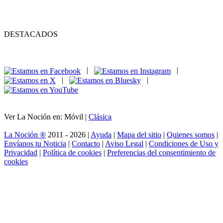
DESTACADOS
|
|
|
|
Ver La Noción en: Móvil |
Clásica
La Noción ®
2011 - 2026 |
Ayuda
|
Mapa del sitio
|
Quienes somos
|
Envíanos tu Noticia
|
Contacto
|
Aviso Legal
|
Condiciones de Uso y
Privacidad
|
Política de cookies
|
Preferencias del consentimiento de
cookies