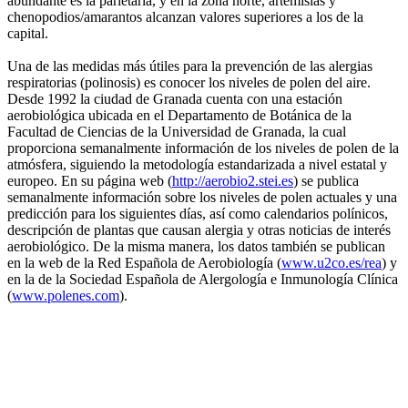
abundante es la parietaria, y en la zona norte, artemisias y
chenopodios/amarantos alcanzan valores superiores a los de la
capital.
Una de las medidas más útiles para la prevención de las alergias
respiratorias (polinosis) es conocer los niveles de polen del aire.
Desde 1992 la ciudad de Granada cuenta con una estación
aerobiológica ubicada en el Departamento de Botánica de la
Facultad de Ciencias de la Universidad de Granada, la cual
proporciona semanalmente información de los niveles de polen de la
atmósfera, siguiendo la metodología estandarizada a nivel estatal y
europeo. En su página web (
http://aerobio2.stei.es
) se publica
semanalmente información sobre los niveles de polen actuales y una
predicción para los siguientes días, así como calendarios polínicos,
descripción de plantas que causan alergia y otras noticias de interés
aerobiológico. De la misma manera, los datos también se publican
en la web de la Red Española de Aerobiología (
www.u2co.es/rea
) y
en la de la Sociedad Española de Alergología e Inmunología Clínica
(
www.polenes.com
).