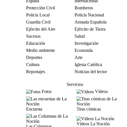
España
Internacional
Protección Civil
Bomberos
Policía Local
Policía Nacional
Guardia Civil
Armada Española
Ejército del Aire
Ejército de Tierra
Sucesos
Salud
Educación
Investigación
Medio ambiente
Economía
Deportes
Arte
Cultura
Iglesia Católica
Reportajes
Noticias del lector
Servicios
Fotos
Vídeos
Encuesta
Tiras cómicas
Vídeos La Noción
Las Columnas