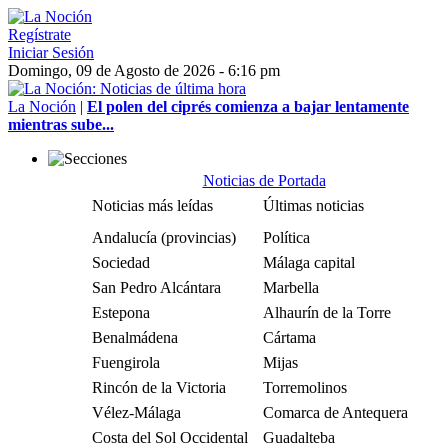
Regístrate
Iniciar Sesión
Domingo, 09 de Agosto de 2026 - 6:16 pm
La Noción
|
El polen del ciprés comienza a bajar lentamente
mientras sube...
Noticias de Portada
Noticias más leídas
Últimas noticias
Andalucía (provincias)
Política
Sociedad
Málaga capital
San Pedro Alcántara
Marbella
Estepona
Alhaurín de la Torre
Benalmádena
Cártama
Fuengirola
Mijas
Rincón de la Victoria
Torremolinos
Vélez-Málaga
Comarca de Antequera
Costa del Sol Occidental
Guadalteba