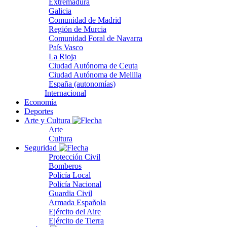
Extremadura
Galicia
Comunidad de Madrid
Región de Murcia
Comunidad Foral de Navarra
País Vasco
La Rioja
Ciudad Autónoma de Ceuta
Ciudad Autónoma de Melilla
España (autonomías)
Internacional
Economía
Deportes
Arte y Cultura
Arte
Cultura
Seguridad
Protección Civil
Bomberos
Policía Local
Policía Nacional
Guardia Civil
Armada Española
Ejército del Aire
Ejército de Tierra