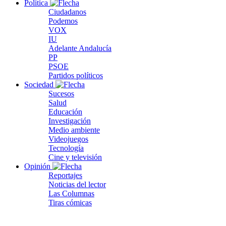
Política
Ciudadanos
Podemos
VOX
IU
Adelante Andalucía
PP
PSOE
Partidos políticos
Sociedad
Sucesos
Salud
Educación
Investigación
Medio ambiente
Videojuegos
Tecnología
Cine y televisión
Opinión
Reportajes
Noticias del lector
Las Columnas
Tiras cómicas