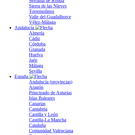
Serranía de Ronda
Sierra de las Nieves
Torremolinos
Valle del Guadalhorce
Vélez-Málaga
Andalucía
Almería
Cádiz
Córdoba
Granada
Huelva
Jaén
Málaga
Sevilla
España
Andalucía (provincias)
Aragón
Principado de Asturias
Islas Baleares
Canarias
Cantabria
Castilla y León
Castilla-La Mancha
Cataluña
Comunidad Valenciana