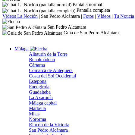
Pantalla normal
Pantalla completa
Vídeos La Noción
|
San Pedro Alcántara
|
Fotos
|
Vídeos
|
Tu Noticia
San Pedro Alcántara
Guía de San Pedro Alcántara
Málaga
Alhaurín de la Torre
Benalmádena
Cártama
Comarca de Antequera
Costa del Sol Occidental
Estepona
Fuengirola
Guadalteba
La Axarquía
Málaga capital
Marbella
Mijas
Nororma
Rincón de la Victoria
San Pedro Alcántara