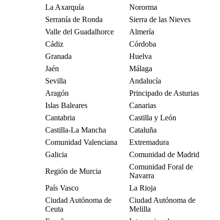
La Axarquía
Nororma
Serranía de Ronda
Sierra de las Nieves
Valle del Guadalhorce
Almería
Cádiz
Córdoba
Granada
Huelva
Jaén
Málaga
Sevilla
Andalucía
Aragón
Principado de Asturias
Islas Baleares
Canarias
Cantabria
Castilla y León
Castilla-La Mancha
Cataluña
Comunidad Valenciana
Extremadura
Galicia
Comunidad de Madrid
Comunidad Foral de
Región de Murcia
Navarra
País Vasco
La Rioja
Ciudad Autónoma de
Ciudad Autónoma de
Ceuta
Melilla