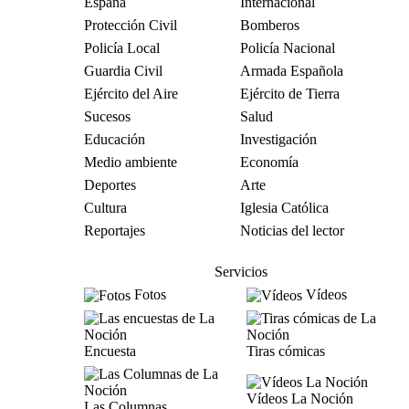
España
Internacional
Protección Civil
Bomberos
Policía Local
Policía Nacional
Guardia Civil
Armada Española
Ejército del Aire
Ejército de Tierra
Sucesos
Salud
Educación
Investigación
Medio ambiente
Economía
Deportes
Arte
Cultura
Iglesia Católica
Reportajes
Noticias del lector
Servicios
Fotos
Vídeos
Encuesta
Tiras cómicas
Vídeos La Noción
Las Columnas