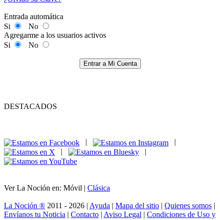
Entrada automática
Si
No
Agregarme a los usuarios activos
Si
No
Entrar a Mi Cuenta
DESTACADOS
|
|
|
|
Ver La Noción en: Móvil |
Clásica
La Noción ®
2011 - 2026 |
Ayuda
|
Mapa del sitio
|
Quienes somos
|
Envíanos tu Noticia
|
Contacto
|
Aviso Legal
|
Condiciones de Uso y