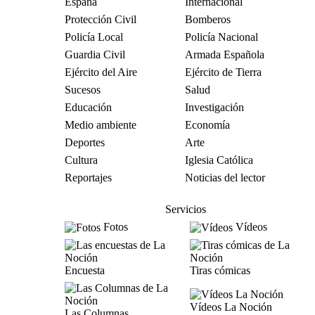
España
Internacional
Protección Civil
Bomberos
Policía Local
Policía Nacional
Guardia Civil
Armada Española
Ejército del Aire
Ejército de Tierra
Sucesos
Salud
Educación
Investigación
Medio ambiente
Economía
Deportes
Arte
Cultura
Iglesia Católica
Reportajes
Noticias del lector
Servicios
Fotos
Vídeos
Encuesta
Tiras cómicas
Vídeos La Noción
Las Columnas