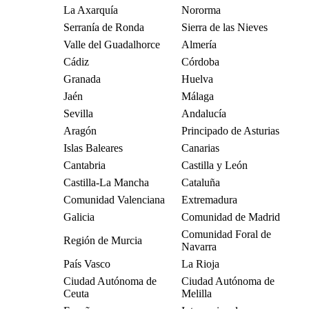
La Axarquía
Nororma
Serranía de Ronda
Sierra de las Nieves
Valle del Guadalhorce
Almería
Cádiz
Córdoba
Granada
Huelva
Jaén
Málaga
Sevilla
Andalucía
Aragón
Principado de Asturias
Islas Baleares
Canarias
Cantabria
Castilla y León
Castilla-La Mancha
Cataluña
Comunidad Valenciana
Extremadura
Galicia
Comunidad de Madrid
Comunidad Foral de
Región de Murcia
Navarra
País Vasco
La Rioja
Ciudad Autónoma de
Ciudad Autónoma de
Ceuta
Melilla