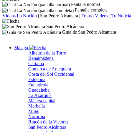
Pantalla normal
Pantalla completa
Vídeos La Noción
|
San Pedro Alcántara
|
Fotos
|
Vídeos
|
Tu Noticia
San Pedro Alcántara
Guía de San Pedro Alcántara
Málaga
Alhaurín de la Torre
Benalmádena
Cártama
Comarca de Antequera
Costa del Sol Occidental
Estepona
Fuengirola
Guadalteba
La Axarquía
Málaga capital
Marbella
Mijas
Nororma
Rincón de la Victoria
San Pedro Alcántara