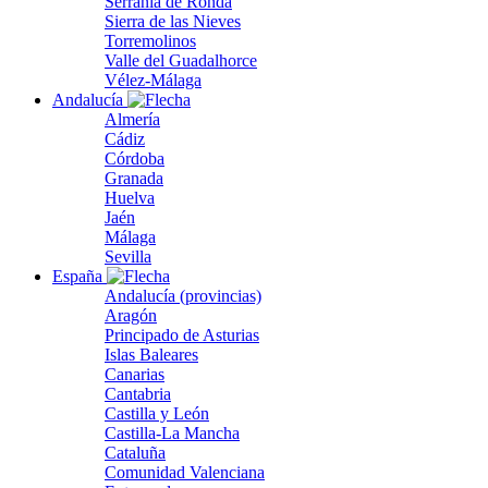
Serranía de Ronda
Sierra de las Nieves
Torremolinos
Valle del Guadalhorce
Vélez-Málaga
Andalucía
Almería
Cádiz
Córdoba
Granada
Huelva
Jaén
Málaga
Sevilla
España
Andalucía (provincias)
Aragón
Principado de Asturias
Islas Baleares
Canarias
Cantabria
Castilla y León
Castilla-La Mancha
Cataluña
Comunidad Valenciana