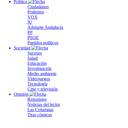
Política
Ciudadanos
Podemos
VOX
IU
Adelante Andalucía
PP
PSOE
Partidos políticos
Sociedad
Sucesos
Salud
Educación
Investigación
Medio ambiente
Videojuegos
Tecnología
Cine y televisión
Opinión
Reportajes
Noticias del lector
Las Columnas
Tiras cómicas