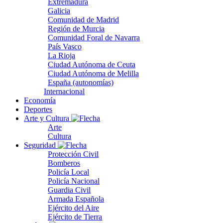
Extremadura
Galicia
Comunidad de Madrid
Región de Murcia
Comunidad Foral de Navarra
País Vasco
La Rioja
Ciudad Autónoma de Ceuta
Ciudad Autónoma de Melilla
España (autonomías)
Internacional
Economía
Deportes
Arte y Cultura
Arte
Cultura
Seguridad
Protección Civil
Bomberos
Policía Local
Policía Nacional
Guardia Civil
Armada Española
Ejército del Aire
Ejército de Tierra