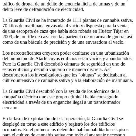
tráfico de droga, de un delito de tenencia ilícita de armas y de un
delito leve de defraudación de electricidad.
La Guardia Civil se ha incautado de 1111 plantas de cannabis sativa,
70 kilos de marihuana envasada al vacío y dispuesta para la venta,
de una escopeta de caza que había sido robada en Huétor Tájar en
2009, de un rifle de caza con la apariencia de un arma de guerra, así
como de una báscula de precisión y de una envasadora al vacío.
Los narcotraficantes creyeron poder ocultarse en una urbanización
del municipio de Atarfe cuyos edificios están vacíos y abandonados.
Pero la Guardia Civil descubrió cámaras de seguridad en uno de
estos edificios y decidió vigilarlo de manera discreta. Así
descubrieron los investigadores que los "okupas" se dedicaban al
cultivo intensivo de cannabis sativa y a la elaboración de marihuana.
La Guardia Civil descubrió con la ayuda de los técnicos de la
compañía eléctrica que este grupo criminal había conseguido
electricidad a través de un enganche ilegal a un transformador
cercano.
En la fase de explotación de esta operación, la Guardia Civil se
desplegó en torno a este edificio y registró los dos edificios
ocupados. En el primero los detenidos habían habilitado seis pisos
para el cultivo de cannabis sativa con todo el aparataje necesario