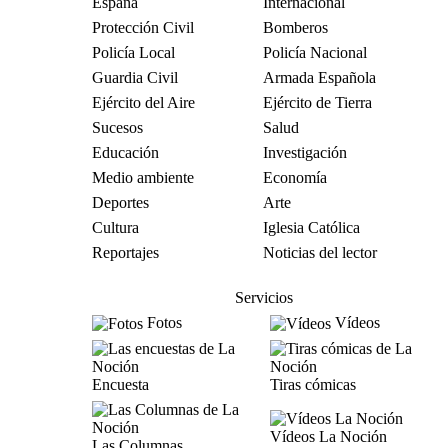
España
Internacional
Protección Civil
Bomberos
Policía Local
Policía Nacional
Guardia Civil
Armada Española
Ejército del Aire
Ejército de Tierra
Sucesos
Salud
Educación
Investigación
Medio ambiente
Economía
Deportes
Arte
Cultura
Iglesia Católica
Reportajes
Noticias del lector
Servicios
Fotos
Vídeos
Encuesta
Tiras cómicas
Vídeos La Noción
Las Columnas