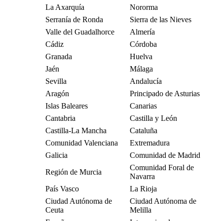
La Axarquía
Nororma
Serranía de Ronda
Sierra de las Nieves
Valle del Guadalhorce
Almería
Cádiz
Córdoba
Granada
Huelva
Jaén
Málaga
Sevilla
Andalucía
Aragón
Principado de Asturias
Islas Baleares
Canarias
Cantabria
Castilla y León
Castilla-La Mancha
Cataluña
Comunidad Valenciana
Extremadura
Galicia
Comunidad de Madrid
Comunidad Foral de
Región de Murcia
Navarra
País Vasco
La Rioja
Ciudad Autónoma de
Ciudad Autónoma de
Ceuta
Melilla