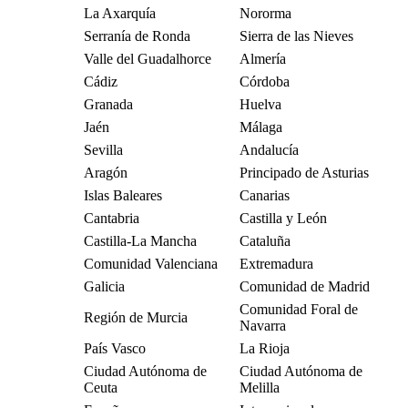
La Axarquía
Nororma
Serranía de Ronda
Sierra de las Nieves
Valle del Guadalhorce
Almería
Cádiz
Córdoba
Granada
Huelva
Jaén
Málaga
Sevilla
Andalucía
Aragón
Principado de Asturias
Islas Baleares
Canarias
Cantabria
Castilla y León
Castilla-La Mancha
Cataluña
Comunidad Valenciana
Extremadura
Galicia
Comunidad de Madrid
Comunidad Foral de
Región de Murcia
Navarra
País Vasco
La Rioja
Ciudad Autónoma de
Ciudad Autónoma de
Ceuta
Melilla