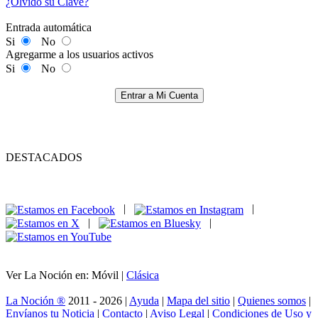
¿Olvidó su Clave?
Entrada automática
Si
No
Agregarme a los usuarios activos
Si
No
Entrar a Mi Cuenta
DESTACADOS
|
|
|
|
Ver La Noción en: Móvil |
Clásica
La Noción ®
2011 - 2026 |
Ayuda
|
Mapa del sitio
|
Quienes somos
|
Envíanos tu Noticia
|
Contacto
|
Aviso Legal
|
Condiciones de Uso y