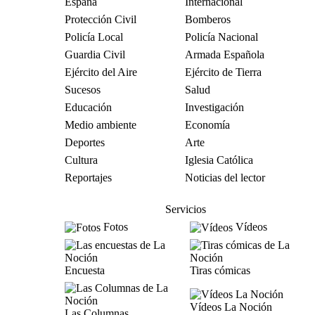
España
Internacional
Protección Civil
Bomberos
Policía Local
Policía Nacional
Guardia Civil
Armada Española
Ejército del Aire
Ejército de Tierra
Sucesos
Salud
Educación
Investigación
Medio ambiente
Economía
Deportes
Arte
Cultura
Iglesia Católica
Reportajes
Noticias del lector
Servicios
Fotos
Vídeos
Encuesta
Tiras cómicas
Vídeos La Noción
Las Columnas