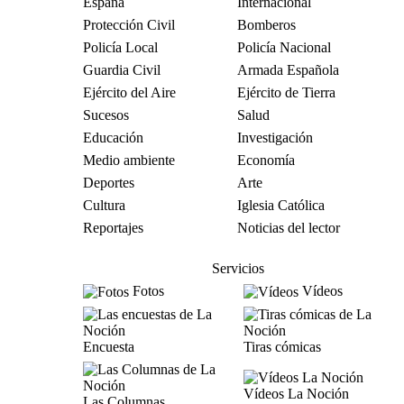
España
Internacional
Protección Civil
Bomberos
Policía Local
Policía Nacional
Guardia Civil
Armada Española
Ejército del Aire
Ejército de Tierra
Sucesos
Salud
Educación
Investigación
Medio ambiente
Economía
Deportes
Arte
Cultura
Iglesia Católica
Reportajes
Noticias del lector
Servicios
Fotos
Vídeos
Encuesta
Tiras cómicas
Vídeos La Noción
Las Columnas