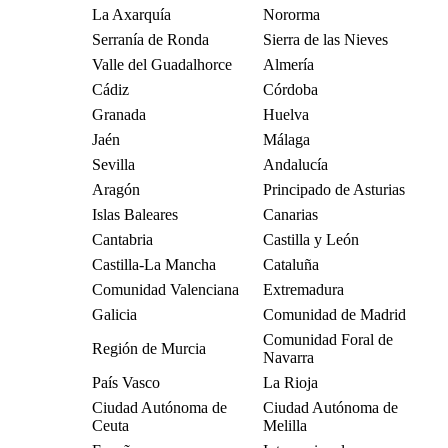
La Axarquía
Nororma
Serranía de Ronda
Sierra de las Nieves
Valle del Guadalhorce
Almería
Cádiz
Córdoba
Granada
Huelva
Jaén
Málaga
Sevilla
Andalucía
Aragón
Principado de Asturias
Islas Baleares
Canarias
Cantabria
Castilla y León
Castilla-La Mancha
Cataluña
Comunidad Valenciana
Extremadura
Galicia
Comunidad de Madrid
Comunidad Foral de
Región de Murcia
Navarra
País Vasco
La Rioja
Ciudad Autónoma de
Ciudad Autónoma de
Ceuta
Melilla