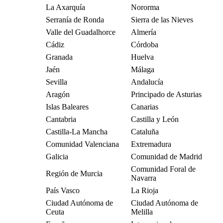
La Axarquía
Nororma
Serranía de Ronda
Sierra de las Nieves
Valle del Guadalhorce
Almería
Cádiz
Córdoba
Granada
Huelva
Jaén
Málaga
Sevilla
Andalucía
Aragón
Principado de Asturias
Islas Baleares
Canarias
Cantabria
Castilla y León
Castilla-La Mancha
Cataluña
Comunidad Valenciana
Extremadura
Galicia
Comunidad de Madrid
Comunidad Foral de
Región de Murcia
Navarra
País Vasco
La Rioja
Ciudad Autónoma de
Ciudad Autónoma de
Ceuta
Melilla