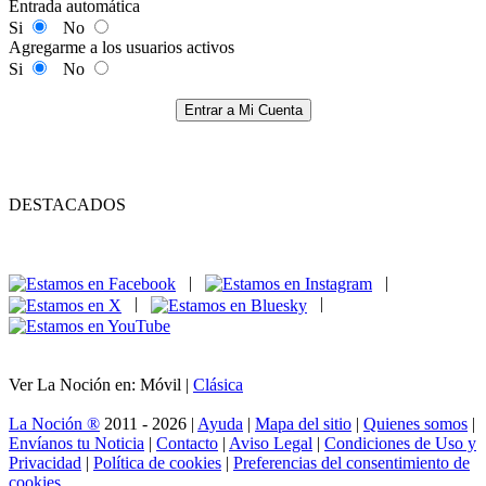
Entrada automática
Si
No
Agregarme a los usuarios activos
Si
No
Entrar a Mi Cuenta
DESTACADOS
|
|
|
|
Ver La Noción en: Móvil |
Clásica
La Noción ®
2011 - 2026 |
Ayuda
|
Mapa del sitio
|
Quienes somos
|
Envíanos tu Noticia
|
Contacto
|
Aviso Legal
|
Condiciones de Uso y
Privacidad
|
Política de cookies
|
Preferencias del consentimiento de
cookies