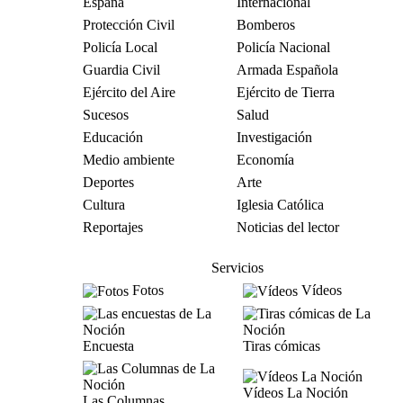
España
Internacional
Protección Civil
Bomberos
Policía Local
Policía Nacional
Guardia Civil
Armada Española
Ejército del Aire
Ejército de Tierra
Sucesos
Salud
Educación
Investigación
Medio ambiente
Economía
Deportes
Arte
Cultura
Iglesia Católica
Reportajes
Noticias del lector
Servicios
Fotos
Vídeos
Encuesta
Tiras cómicas
Vídeos La Noción
Las Columnas