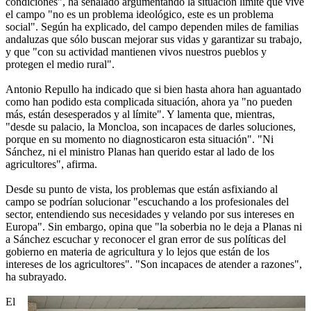
condiciones", ha señalado argumentando la situación límite que vive
el campo "no es un problema ideológico, este es un problema
social". Según ha explicado, del campo dependen miles de familias
andaluzas que sólo buscan mejorar sus vidas y garantizar su trabajo,
y que "con su actividad mantienen vivos nuestros pueblos y
protegen el medio rural".
Antonio Repullo ha indicado que si bien hasta ahora han aguantado
como han podido esta complicada situación, ahora ya "no pueden
más, están desesperados y al límite". Y lamenta que, mientras,
"desde su palacio, la Moncloa, son incapaces de darles soluciones,
porque en su momento no diagnosticaron esta situación". "Ni
Sánchez, ni el ministro Planas han querido estar al lado de los
agricultores", afirma.
Desde su punto de vista, los problemas que están asfixiando al
campo se podrían solucionar "escuchando a los profesionales del
sector, entendiendo sus necesidades y velando por sus intereses en
Europa". Sin embargo, opina que "la soberbia no le deja a Planas ni
a Sánchez escuchar y reconocer el gran error de sus políticas del
gobierno en materia de agricultura y lo lejos que están de los
intereses de los agricultores". "Son incapaces de atender a razones",
ha subrayado.
El