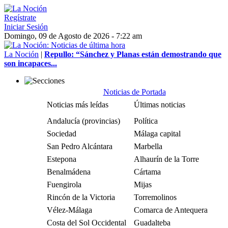
Regístrate
Iniciar Sesión
Domingo, 09 de Agosto de 2026 - 7:22 am
La Noción
|
Repullo: “Sánchez y Planas están demostrando que
son incapaces...
Noticias de Portada
Noticias más leídas
Últimas noticias
Andalucía (provincias)
Política
Sociedad
Málaga capital
San Pedro Alcántara
Marbella
Estepona
Alhaurín de la Torre
Benalmádena
Cártama
Fuengirola
Mijas
Rincón de la Victoria
Torremolinos
Vélez-Málaga
Comarca de Antequera
Costa del Sol Occidental
Guadalteba