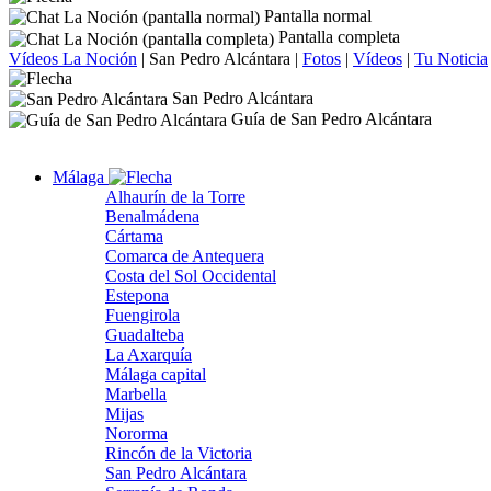
Pantalla normal
Pantalla completa
Vídeos La Noción
|
San Pedro Alcántara
|
Fotos
|
Vídeos
|
Tu Noticia
San Pedro Alcántara
Guía de San Pedro Alcántara
Málaga
Alhaurín de la Torre
Benalmádena
Cártama
Comarca de Antequera
Costa del Sol Occidental
Estepona
Fuengirola
Guadalteba
La Axarquía
Málaga capital
Marbella
Mijas
Nororma
Rincón de la Victoria
San Pedro Alcántara