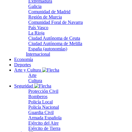
Extremadura
Galicia
Comunidad de Madrid
Región de Murcia
Comunidad Foral de Navarra
País Vasco
La Rioja
Ciudad Autónoma de Ceuta
Ciudad Autónoma de Melilla
España (autonomías)
Internacional
Economía
Deportes
Arte y Cultura
Arte
Cultura
Seguridad
Protección Civil
Bomberos
Policía Local
Policía Nacional
Guardia Civil
Armada Española
Ejército del Aire
Ejército de Tierra