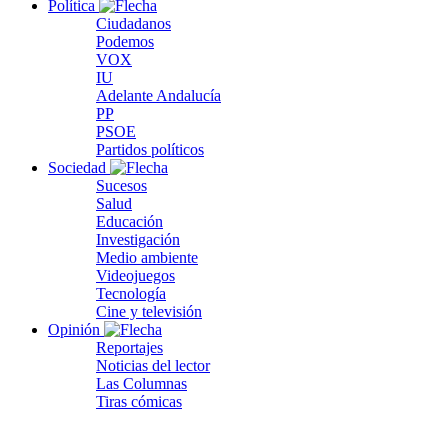
Política
Ciudadanos
Podemos
VOX
IU
Adelante Andalucía
PP
PSOE
Partidos políticos
Sociedad
Sucesos
Salud
Educación
Investigación
Medio ambiente
Videojuegos
Tecnología
Cine y televisión
Opinión
Reportajes
Noticias del lector
Las Columnas
Tiras cómicas