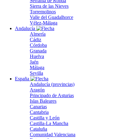
Serranía de Ronda
Sierra de las Nieves
Torremolinos
Valle del Guadalhorce
Vélez-Málaga
Andalucía
Almería
Cádiz
Córdoba
Granada
Huelva
Jaén
Málaga
Sevilla
España
Andalucía (provincias)
Aragón
Principado de Asturias
Islas Baleares
Canarias
Cantabria
Castilla y León
Castilla-La Mancha
Cataluña
Comunidad Valenciana