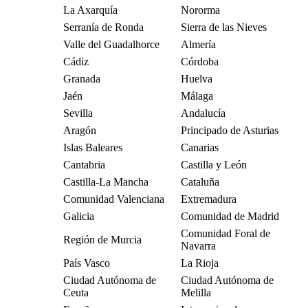
La Axarquía
Nororma
Serranía de Ronda
Sierra de las Nieves
Valle del Guadalhorce
Almería
Cádiz
Córdoba
Granada
Huelva
Jaén
Málaga
Sevilla
Andalucía
Aragón
Principado de Asturias
Islas Baleares
Canarias
Cantabria
Castilla y León
Castilla-La Mancha
Cataluña
Comunidad Valenciana
Extremadura
Galicia
Comunidad de Madrid
Comunidad Foral de
Región de Murcia
Navarra
País Vasco
La Rioja
Ciudad Autónoma de
Ciudad Autónoma de
Ceuta
Melilla