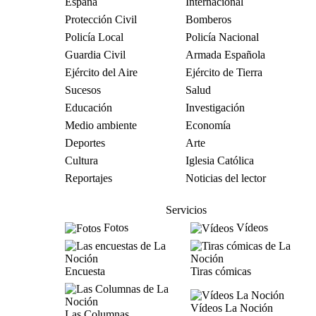
España
Internacional
Protección Civil
Bomberos
Policía Local
Policía Nacional
Guardia Civil
Armada Española
Ejército del Aire
Ejército de Tierra
Sucesos
Salud
Educación
Investigación
Medio ambiente
Economía
Deportes
Arte
Cultura
Iglesia Católica
Reportajes
Noticias del lector
Servicios
Fotos
Vídeos
Encuesta
Tiras cómicas
Vídeos La Noción
Las Columnas