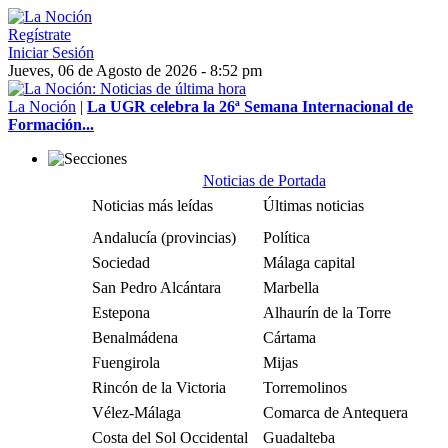
Regístrate
Iniciar Sesión
Jueves, 06 de Agosto de 2026 - 8:52 pm
La Noción
|
La UGR celebra la 26ª Semana Internacional de
Formación...
Noticias de Portada
Noticias más leídas
Últimas noticias
Andalucía (provincias)
Política
Sociedad
Málaga capital
San Pedro Alcántara
Marbella
Estepona
Alhaurín de la Torre
Benalmádena
Cártama
Fuengirola
Mijas
Rincón de la Victoria
Torremolinos
Vélez-Málaga
Comarca de Antequera
Costa del Sol Occidental
Guadalteba