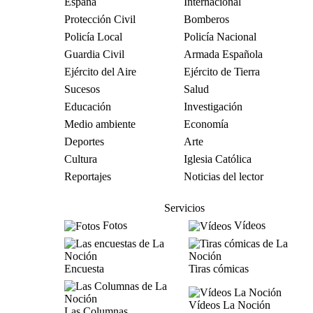
España
Internacional
Protección Civil
Bomberos
Policía Local
Policía Nacional
Guardia Civil
Armada Española
Ejército del Aire
Ejército de Tierra
Sucesos
Salud
Educación
Investigación
Medio ambiente
Economía
Deportes
Arte
Cultura
Iglesia Católica
Reportajes
Noticias del lector
Servicios
Fotos
Vídeos
Encuesta
Tiras cómicas
Vídeos La Noción
Las Columnas