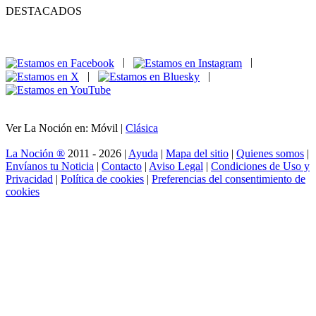
DESTACADOS
|
|
|
|
Ver La Noción en: Móvil |
Clásica
La Noción ®
2011 - 2026 |
Ayuda
|
Mapa del sitio
|
Quienes somos
|
Envíanos tu Noticia
|
Contacto
|
Aviso Legal
|
Condiciones de Uso y
Privacidad
|
Política de cookies
|
Preferencias del consentimiento de
cookies