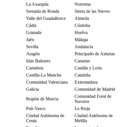
La Axarquía
Nororma
Serranía de Ronda
Sierra de las Nieves
Valle del Guadalhorce
Almería
Cádiz
Córdoba
Granada
Huelva
Jaén
Málaga
Sevilla
Andalucía
Aragón
Principado de Asturias
Islas Baleares
Canarias
Cantabria
Castilla y León
Castilla-La Mancha
Cataluña
Comunidad Valenciana
Extremadura
Galicia
Comunidad de Madrid
Comunidad Foral de
Región de Murcia
Navarra
País Vasco
La Rioja
Ciudad Autónoma de
Ciudad Autónoma de
Ceuta
Melilla