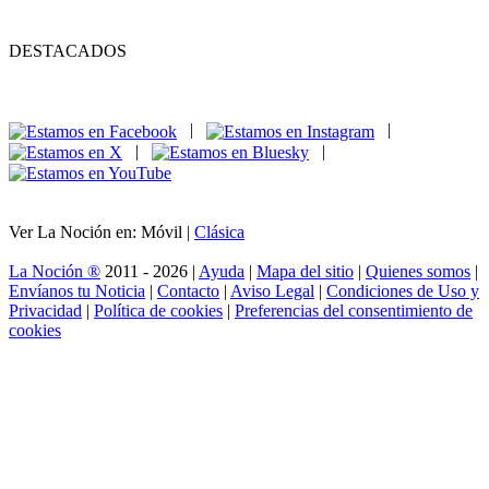
DESTACADOS
|
|
|
|
Ver La Noción en: Móvil |
Clásica
La Noción ®
2011 - 2026 |
Ayuda
|
Mapa del sitio
|
Quienes somos
|
Envíanos tu Noticia
|
Contacto
|
Aviso Legal
|
Condiciones de Uso y
Privacidad
|
Política de cookies
|
Preferencias del consentimiento de
cookies