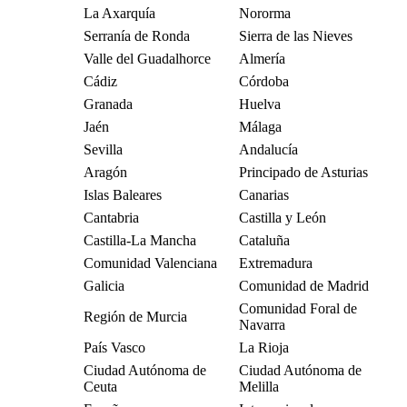
La Axarquía
Nororma
Serranía de Ronda
Sierra de las Nieves
Valle del Guadalhorce
Almería
Cádiz
Córdoba
Granada
Huelva
Jaén
Málaga
Sevilla
Andalucía
Aragón
Principado de Asturias
Islas Baleares
Canarias
Cantabria
Castilla y León
Castilla-La Mancha
Cataluña
Comunidad Valenciana
Extremadura
Galicia
Comunidad de Madrid
Comunidad Foral de
Región de Murcia
Navarra
País Vasco
La Rioja
Ciudad Autónoma de
Ciudad Autónoma de
Ceuta
Melilla