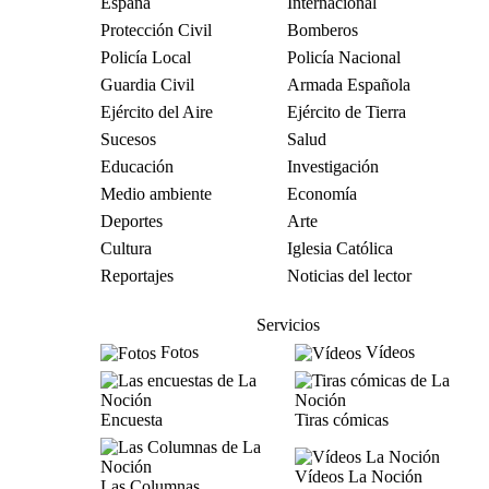
España
Internacional
Protección Civil
Bomberos
Policía Local
Policía Nacional
Guardia Civil
Armada Española
Ejército del Aire
Ejército de Tierra
Sucesos
Salud
Educación
Investigación
Medio ambiente
Economía
Deportes
Arte
Cultura
Iglesia Católica
Reportajes
Noticias del lector
Servicios
Fotos
Vídeos
Encuesta
Tiras cómicas
Vídeos La Noción
Las Columnas