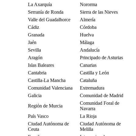
La Axarquía
Nororma
Serranía de Ronda
Sierra de las Nieves
Valle del Guadalhorce
Almería
Cádiz
Córdoba
Granada
Huelva
Jaén
Málaga
Sevilla
Andalucía
Aragón
Principado de Asturias
Islas Baleares
Canarias
Cantabria
Castilla y León
Castilla-La Mancha
Cataluña
Comunidad Valenciana
Extremadura
Galicia
Comunidad de Madrid
Comunidad Foral de
Región de Murcia
Navarra
País Vasco
La Rioja
Ciudad Autónoma de
Ciudad Autónoma de
Ceuta
Melilla