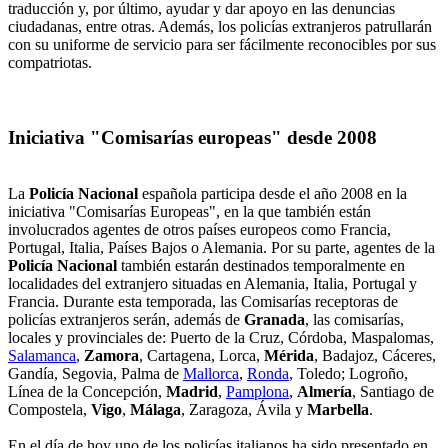
traducción y, por último, ayudar y dar apoyo en las denuncias
ciudadanas, entre otras. Además, los policías extranjeros patrullarán
con su uniforme de servicio para ser fácilmente reconocibles por sus
compatriotas.
Iniciativa "Comisarías europeas" desde 2008
La
Policía Nacional
española participa desde el año 2008 en la
iniciativa "Comisarías Europeas", en la que también están
involucrados agentes de otros países europeos como Francia,
Portugal, Italia, Países Bajos o Alemania. Por su parte, agentes de la
Policía Nacional
también estarán destinados temporalmente en
localidades del extranjero situadas en Alemania, Italia, Portugal y
Francia. Durante esta temporada, las Comisarías receptoras de
policías extranjeros serán, además de
Granada
, las comisarías,
locales y provinciales de: Puerto de la Cruz, Córdoba, Maspalomas,
Salamanca
,
Zamora
, Cartagena, Lorca,
Mérida
, Badajoz, Cáceres,
Gandía, Segovia, Palma de
Mallorca
,
Ronda
, Toledo; Logroño,
Línea de la Concepción,
Madrid
,
Pamplona
,
Almería
, Santiago de
Compostela,
Vigo
,
Málaga
, Zaragoza, Ávila y
Marbella
.
En el día de hoy uno de los policías italianos ha sido presentado en