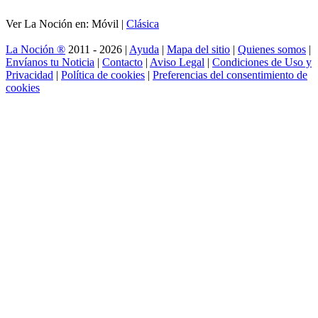
Ver La Noción en: Móvil |
Clásica
La Noción ®
2011 - 2026 |
Ayuda
|
Mapa del sitio
|
Quienes somos
|
Envíanos tu Noticia
|
Contacto
|
Aviso Legal
|
Condiciones de Uso y
Privacidad
|
Política de cookies
|
Preferencias del consentimiento de
cookies