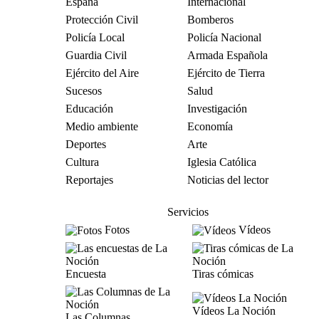
España
Internacional
Protección Civil
Bomberos
Policía Local
Policía Nacional
Guardia Civil
Armada Española
Ejército del Aire
Ejército de Tierra
Sucesos
Salud
Educación
Investigación
Medio ambiente
Economía
Deportes
Arte
Cultura
Iglesia Católica
Reportajes
Noticias del lector
Servicios
Fotos
Vídeos
Encuesta
Tiras cómicas
Vídeos La Noción
Las Columnas