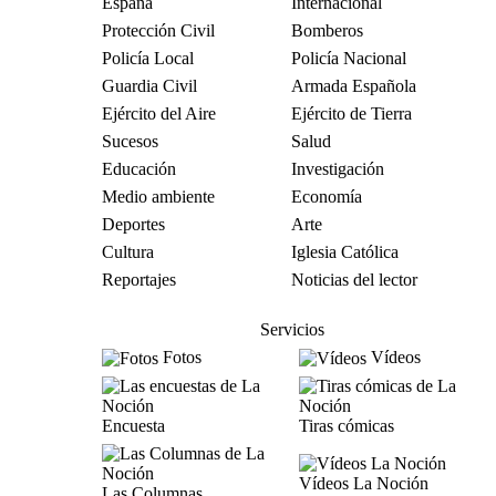
España
Internacional
Protección Civil
Bomberos
Policía Local
Policía Nacional
Guardia Civil
Armada Española
Ejército del Aire
Ejército de Tierra
Sucesos
Salud
Educación
Investigación
Medio ambiente
Economía
Deportes
Arte
Cultura
Iglesia Católica
Reportajes
Noticias del lector
Servicios
Fotos
Vídeos
Encuesta
Tiras cómicas
Vídeos La Noción
Las Columnas