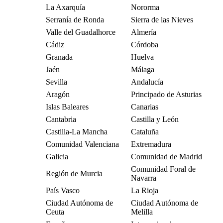
La Axarquía
Nororma
Serranía de Ronda
Sierra de las Nieves
Valle del Guadalhorce
Almería
Cádiz
Córdoba
Granada
Huelva
Jaén
Málaga
Sevilla
Andalucía
Aragón
Principado de Asturias
Islas Baleares
Canarias
Cantabria
Castilla y León
Castilla-La Mancha
Cataluña
Comunidad Valenciana
Extremadura
Galicia
Comunidad de Madrid
Comunidad Foral de
Región de Murcia
Navarra
País Vasco
La Rioja
Ciudad Autónoma de
Ciudad Autónoma de
Ceuta
Melilla