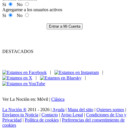
Si
No
Agregarme a los usuarios activos
Si
No
Entrar a Mi Cuenta
DESTACADOS
|
|
|
|
Ver La Noción en: Móvil |
Clásica
La Noción ®
2011 - 2026 |
Ayuda
|
Mapa del sitio
|
Quienes somos
|
Envíanos tu Noticia
|
Contacto
|
Aviso Legal
|
Condiciones de Uso y
Privacidad
|
Política de cookies
|
Preferencias del consentimiento de
cookies