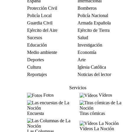
España
Internacional
Protección Civil
Bomberos
Policía Local
Policía Nacional
Guardia Civil
Armada Española
Ejército del Aire
Ejército de Tierra
Sucesos
Salud
Educación
Investigación
Medio ambiente
Economía
Deportes
Arte
Cultura
Iglesia Católica
Reportajes
Noticias del lector
Servicios
Fotos
Vídeos
Encuesta
Tiras cómicas
Vídeos La Noción
Las Columnas