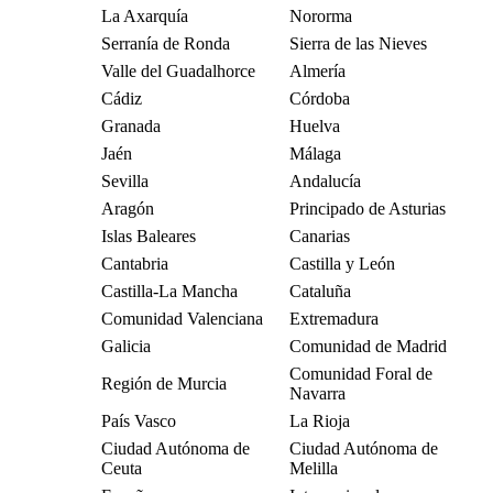
La Axarquía
Nororma
Serranía de Ronda
Sierra de las Nieves
Valle del Guadalhorce
Almería
Cádiz
Córdoba
Granada
Huelva
Jaén
Málaga
Sevilla
Andalucía
Aragón
Principado de Asturias
Islas Baleares
Canarias
Cantabria
Castilla y León
Castilla-La Mancha
Cataluña
Comunidad Valenciana
Extremadura
Galicia
Comunidad de Madrid
Comunidad Foral de
Región de Murcia
Navarra
País Vasco
La Rioja
Ciudad Autónoma de
Ciudad Autónoma de
Ceuta
Melilla