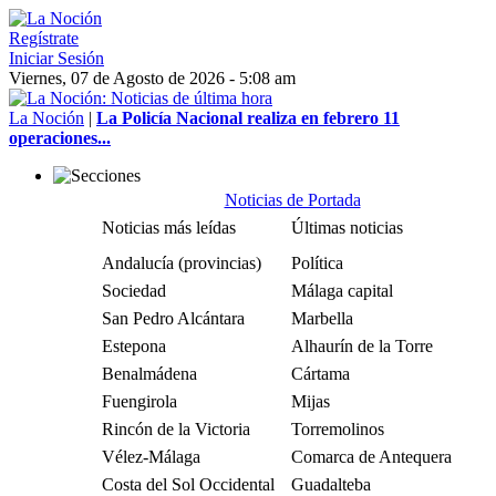
Regístrate
Iniciar Sesión
Viernes, 07 de Agosto de 2026 - 5:08 am
La Noción
|
La Policía Nacional realiza en febrero 11
operaciones...
Noticias de Portada
Noticias más leídas
Últimas noticias
Andalucía (provincias)
Política
Sociedad
Málaga capital
San Pedro Alcántara
Marbella
Estepona
Alhaurín de la Torre
Benalmádena
Cártama
Fuengirola
Mijas
Rincón de la Victoria
Torremolinos
Vélez-Málaga
Comarca de Antequera
Costa del Sol Occidental
Guadalteba