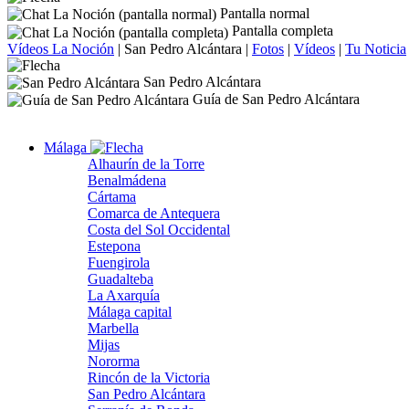
Pantalla normal
Pantalla completa
Vídeos La Noción
|
San Pedro Alcántara
|
Fotos
|
Vídeos
|
Tu Noticia
San Pedro Alcántara
Guía de San Pedro Alcántara
Málaga
Alhaurín de la Torre
Benalmádena
Cártama
Comarca de Antequera
Costa del Sol Occidental
Estepona
Fuengirola
Guadalteba
La Axarquía
Málaga capital
Marbella
Mijas
Nororma
Rincón de la Victoria
San Pedro Alcántara