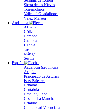
Serranía de Ronda
Sierra de las Nieves
Torremolinos
Valle del Guadalhorce
Vélez-Málaga
Andalucía
Almería
Cádiz
Córdoba
Granada
Huelva
Jaén
Málaga
Sevilla
España
Andalucía (provincias)
Aragón
Principado de Asturias
Islas Baleares
Canarias
Cantabria
Castilla y León
Castilla-La Mancha
Cataluña
Comunidad Valenciana