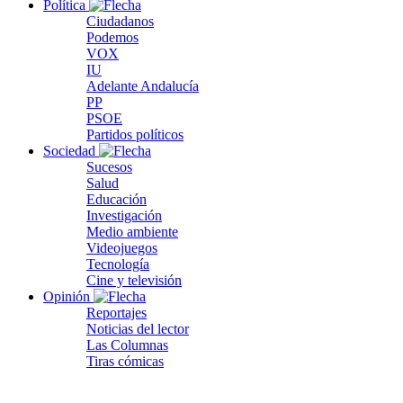
Política
Ciudadanos
Podemos
VOX
IU
Adelante Andalucía
PP
PSOE
Partidos políticos
Sociedad
Sucesos
Salud
Educación
Investigación
Medio ambiente
Videojuegos
Tecnología
Cine y televisión
Opinión
Reportajes
Noticias del lector
Las Columnas
Tiras cómicas