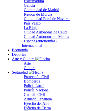
Extremadura
Galicia
Comunidad de Madrid
Región de Murcia
Comunidad Foral de Navarra
País Vasco
La Rioja
Ciudad Autónoma de Ceuta
Ciudad Autónoma de Melilla
España (autonomías)
Internacional
Economía
Deportes
Arte y Cultura
Arte
Cultura
Seguridad
Protección Civil
Bomberos
Policía Local
Policía Nacional
Guardia Civil
Armada Española
Ejército del Aire
Ejército de Tierra