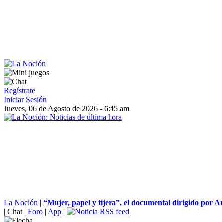
Regístrate
Iniciar Sesión
Jueves, 06 de Agosto de 2026 - 6:45 am
La Noción
|
“Mujer, papel y tijera”, el documental dirigido por An
|
Chat
|
Foro
|
App
|