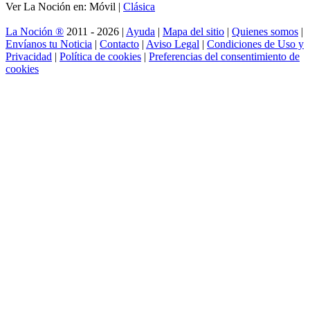
Ver La Noción en: Móvil |
Clásica
La Noción ®
2011 - 2026 |
Ayuda
|
Mapa del sitio
|
Quienes somos
|
Envíanos tu Noticia
|
Contacto
|
Aviso Legal
|
Condiciones de Uso y
Privacidad
|
Política de cookies
|
Preferencias del consentimiento de
cookies