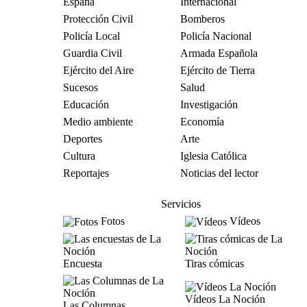
España
Internacional
Protección Civil
Bomberos
Policía Local
Policía Nacional
Guardia Civil
Armada Española
Ejército del Aire
Ejército de Tierra
Sucesos
Salud
Educación
Investigación
Medio ambiente
Economía
Deportes
Arte
Cultura
Iglesia Católica
Reportajes
Noticias del lector
Servicios
Fotos
Vídeos
Encuesta
Tiras cómicas
Vídeos La Noción
Las Columnas