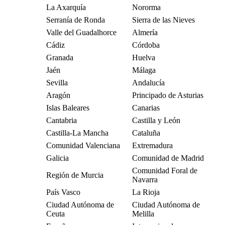
La Axarquía
Nororma
Serranía de Ronda
Sierra de las Nieves
Valle del Guadalhorce
Almería
Cádiz
Córdoba
Granada
Huelva
Jaén
Málaga
Sevilla
Andalucía
Aragón
Principado de Asturias
Islas Baleares
Canarias
Cantabria
Castilla y León
Castilla-La Mancha
Cataluña
Comunidad Valenciana
Extremadura
Galicia
Comunidad de Madrid
Comunidad Foral de
Región de Murcia
Navarra
País Vasco
La Rioja
Ciudad Autónoma de
Ciudad Autónoma de
Ceuta
Melilla