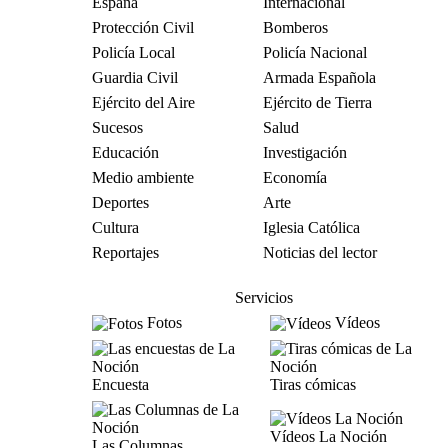
España
Internacional
Protección Civil
Bomberos
Policía Local
Policía Nacional
Guardia Civil
Armada Española
Ejército del Aire
Ejército de Tierra
Sucesos
Salud
Educación
Investigación
Medio ambiente
Economía
Deportes
Arte
Cultura
Iglesia Católica
Reportajes
Noticias del lector
Servicios
Fotos
Vídeos
Encuesta
Tiras cómicas
Vídeos La Noción
Las Columnas