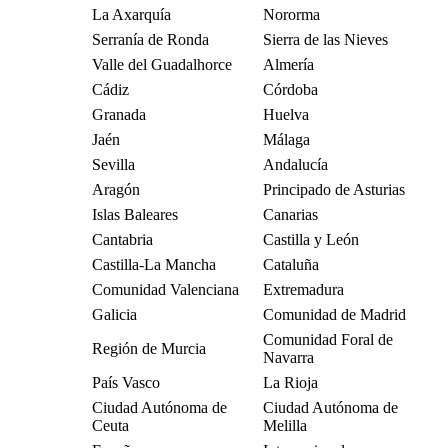
La Axarquía
Nororma
Serranía de Ronda
Sierra de las Nieves
Valle del Guadalhorce
Almería
Cádiz
Córdoba
Granada
Huelva
Jaén
Málaga
Sevilla
Andalucía
Aragón
Principado de Asturias
Islas Baleares
Canarias
Cantabria
Castilla y León
Castilla-La Mancha
Cataluña
Comunidad Valenciana
Extremadura
Galicia
Comunidad de Madrid
Comunidad Foral de
Región de Murcia
Navarra
País Vasco
La Rioja
Ciudad Autónoma de
Ciudad Autónoma de
Ceuta
Melilla