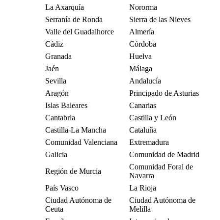
La Axarquía
Nororma
Serranía de Ronda
Sierra de las Nieves
Valle del Guadalhorce
Almería
Cádiz
Córdoba
Granada
Huelva
Jaén
Málaga
Sevilla
Andalucía
Aragón
Principado de Asturias
Islas Baleares
Canarias
Cantabria
Castilla y León
Castilla-La Mancha
Cataluña
Comunidad Valenciana
Extremadura
Galicia
Comunidad de Madrid
Comunidad Foral de
Región de Murcia
Navarra
País Vasco
La Rioja
Ciudad Autónoma de
Ciudad Autónoma de
Ceuta
Melilla