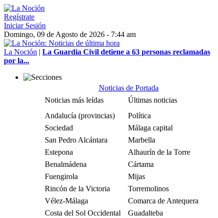
Regístrate
Iniciar Sesión
Domingo, 09 de Agosto de 2026 - 7:44 am
La Noción
|
La Guardia Civil detiene a 63 personas reclamadas
por la...
Noticias de Portada
Noticias más leídas
Últimas noticias
Andalucía (provincias)
Política
Sociedad
Málaga capital
San Pedro Alcántara
Marbella
Estepona
Alhaurín de la Torre
Benalmádena
Cártama
Fuengirola
Mijas
Rincón de la Victoria
Torremolinos
Vélez-Málaga
Comarca de Antequera
Costa del Sol Occidental
Guadalteba