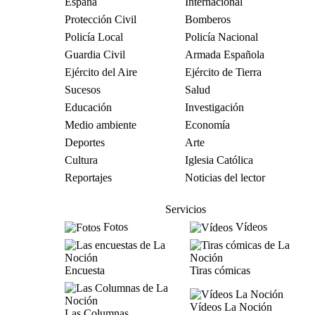
España
Internacional
Protección Civil
Bomberos
Policía Local
Policía Nacional
Guardia Civil
Armada Española
Ejército del Aire
Ejército de Tierra
Sucesos
Salud
Educación
Investigación
Medio ambiente
Economía
Deportes
Arte
Cultura
Iglesia Católica
Reportajes
Noticias del lector
Servicios
Fotos
Vídeos
Encuesta
Tiras cómicas
Vídeos La Noción
Las Columnas