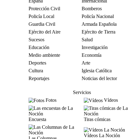
España
Internacional
Protección Civil
Bomberos
Policía Local
Policía Nacional
Guardia Civil
Armada Española
Ejército del Aire
Ejército de Tierra
Sucesos
Salud
Educación
Investigación
Medio ambiente
Economía
Deportes
Arte
Cultura
Iglesia Católica
Reportajes
Noticias del lector
Servicios
Fotos
Vídeos
Encuesta
Tiras cómicas
Vídeos La Noción
Las Columnas