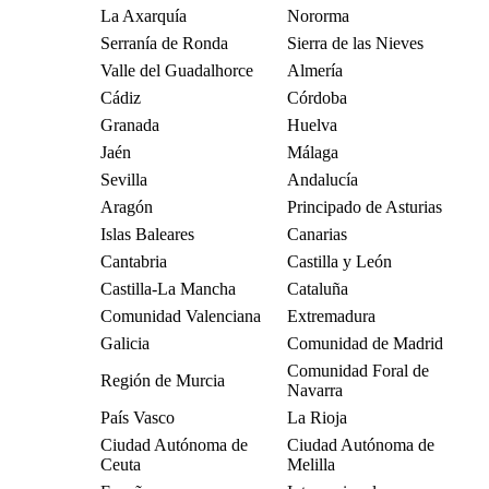
La Axarquía
Nororma
Serranía de Ronda
Sierra de las Nieves
Valle del Guadalhorce
Almería
Cádiz
Córdoba
Granada
Huelva
Jaén
Málaga
Sevilla
Andalucía
Aragón
Principado de Asturias
Islas Baleares
Canarias
Cantabria
Castilla y León
Castilla-La Mancha
Cataluña
Comunidad Valenciana
Extremadura
Galicia
Comunidad de Madrid
Comunidad Foral de
Región de Murcia
Navarra
País Vasco
La Rioja
Ciudad Autónoma de
Ciudad Autónoma de
Ceuta
Melilla