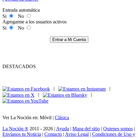
Entrada automática
Si
No
Agregarme a los usuarios activos
Si
No
Entrar a Mi Cuenta
DESTACADOS
|
|
|
|
Ver La Noción en: Móvil |
Clásica
La Noción ®
2011 - 2026 |
Ayuda
|
Mapa del sitio
|
Quienes somos
|
Envíanos tu Noticia
|
Contacto
|
Aviso Legal
|
Condiciones de Uso y