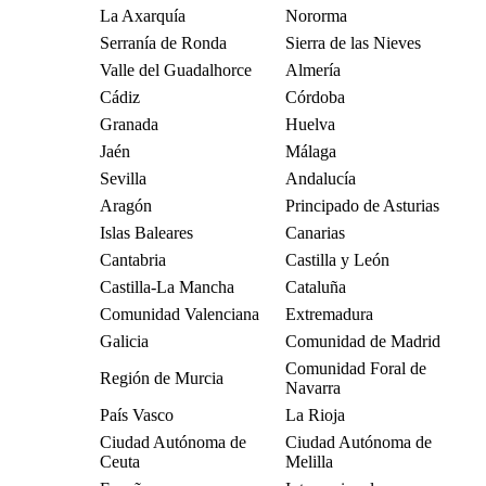
La Axarquía
Nororma
Serranía de Ronda
Sierra de las Nieves
Valle del Guadalhorce
Almería
Cádiz
Córdoba
Granada
Huelva
Jaén
Málaga
Sevilla
Andalucía
Aragón
Principado de Asturias
Islas Baleares
Canarias
Cantabria
Castilla y León
Castilla-La Mancha
Cataluña
Comunidad Valenciana
Extremadura
Galicia
Comunidad de Madrid
Comunidad Foral de
Región de Murcia
Navarra
País Vasco
La Rioja
Ciudad Autónoma de
Ciudad Autónoma de
Ceuta
Melilla