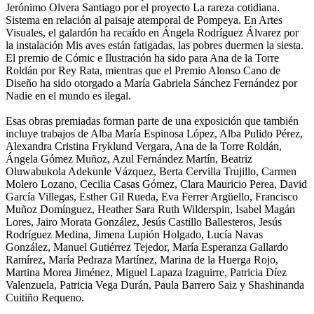
Jerónimo Olvera Santiago por el proyecto La rareza cotidiana.
Sistema en relación al paisaje atemporal de Pompeya. En Artes
Visuales, el galardón ha recaído en Ángela Rodríguez Álvarez por
la instalación Mis aves están fatigadas, las pobres duermen la siesta.
El premio de Cómic e Ilustración ha sido para Ana de la Torre
Roldán por Rey Rata, mientras que el Premio Alonso Cano de
Diseño ha sido otorgado a María Gabriela Sánchez Fernández por
Nadie en el mundo es ilegal.
Esas obras premiadas forman parte de una exposición que también
incluye trabajos de Alba María Espinosa López, Alba Pulido Pérez,
Alexandra Cristina Fryklund Vergara, Ana de la Torre Roldán,
Ángela Gómez Muñoz, Azul Fernández Martín, Beatriz
Oluwabukola Adekunle Vázquez, Berta Cervilla Trujillo, Carmen
Molero Lozano, Cecilia Casas Gómez, Clara Mauricio Perea, David
García Villegas, Esther Gil Rueda, Eva Ferrer Argüello, Francisco
Muñoz Domínguez, Heather Sara Ruth Wilderspin, Isabel Magán
Lores, Jairo Morata González, Jesús Castillo Ballesteros, Jesús
Rodríguez Medina, Jimena Lupión Holgado, Lucía Navas
González, Manuel Gutiérrez Tejedor, María Esperanza Gallardo
Ramírez, María Pedraza Martínez, Marina de la Huerga Rojo,
Martina Morea Jiménez, Miguel Lapaza Izaguirre, Patricia Díez
Valenzuela, Patricia Vega Durán, Paula Barrero Saiz y Shashinanda
Cuitiño Requeno.