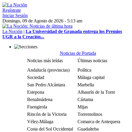
Regístrate
Iniciar Sesión
Domingo, 09 de Agosto de 2026 - 5:13 am
La Noción
|
La Universidad de Granada entrega los Premios
UGR a la Creación...
Noticias de Portada
Noticias más leídas
Últimas noticias
Andalucía (provincias)
Política
Sociedad
Málaga capital
San Pedro Alcántara
Marbella
Estepona
Alhaurín de la Torre
Benalmádena
Cártama
Fuengirola
Mijas
Rincón de la Victoria
Torremolinos
Vélez-Málaga
Comarca de Antequera
Costa del Sol Occidental
Guadalteba