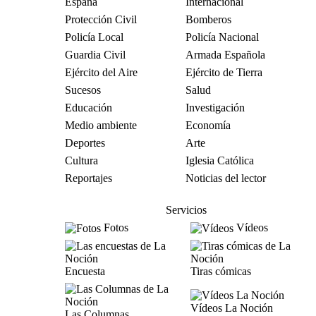
España
Internacional
Protección Civil
Bomberos
Policía Local
Policía Nacional
Guardia Civil
Armada Española
Ejército del Aire
Ejército de Tierra
Sucesos
Salud
Educación
Investigación
Medio ambiente
Economía
Deportes
Arte
Cultura
Iglesia Católica
Reportajes
Noticias del lector
Servicios
Fotos
Vídeos
Encuesta
Tiras cómicas
Vídeos La Noción
Las Columnas